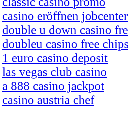
classic casino promo
casino eröffnen jobcenter
double u down casino fre
doubleu casino free chips
1 euro casino deposit
las vegas club casino
a 888 casino jackpot
casino austria chef