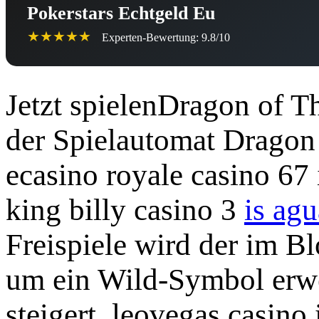
Pokerstars Echtgeld Eu
★★★★★
Experten-Bewertung: 9.8/10
Jetzt spielenDragon of 
der Spielautomat Dragon
ecasino royale casino 6
king billy casino 3
is agu
Freispiele wird der im B
um ein Wild-Symbol erwe
steigert. leovegas casino