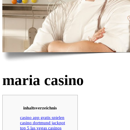
Presse
Kontakt
maria casino
inhaltsverzeichnis
casino app gratis spielen
casino dortmund jackpot
top 5 las vegas casinos