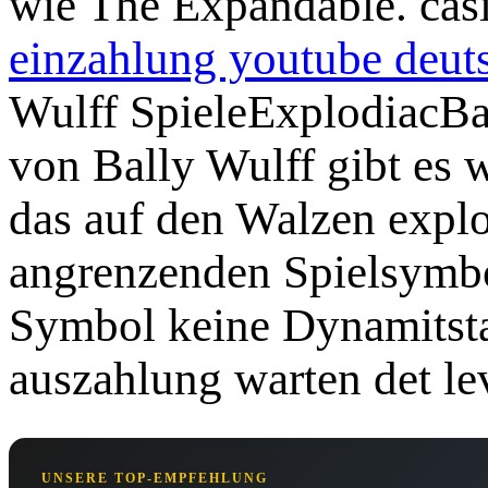
wie The Expandable. cas
einzahlung youtube deut
Wulff SpieleExplodiacBa
von Bally Wulff gibt es
das auf den Walzen explod
angrenzenden Spielsymbol
Symbol keine Dynamitst
auszahlung warten det lev
UNSERE TOP-EMPFEHLUNG