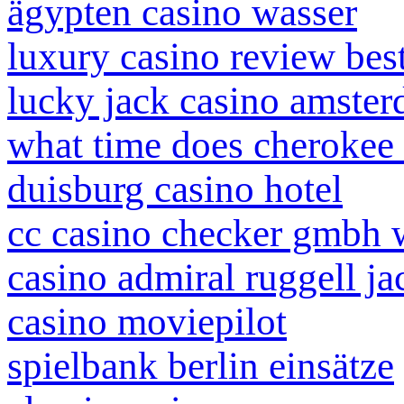
ägypten casino wasser
luxury casino review bes
lucky jack casino amste
what time does cherokee
duisburg casino hotel
cc casino checker gmbh w
casino admiral ruggell ja
casino moviepilot
spielbank berlin einsätze