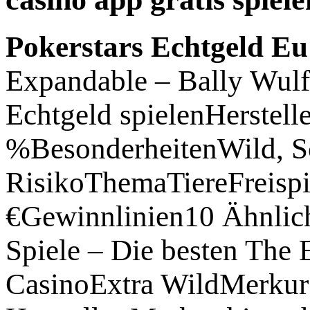
Pokerstars Echtgeld Eu
Expandable – Bally Wul
Echtgeld spielenHerstel
%BesonderheitenWild, Sc
RisikoThemaTiereFreispi
€Gewinnlinien10 Ähnlich
Spiele – Die besten The 
CasinoExtra WildMerkur