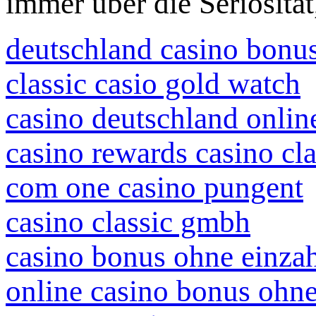
immer über die Seriosität,
deutschland casino bonu
classic casio gold watch
casino deutschland onlin
casino rewards casino cla
com one casino pungent
casino classic gmbh
casino bonus ohne einza
online casino bonus ohn