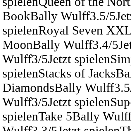
spielenQueen of the Nort
BookBally Wulff3.5/5Jet
spielenRoyal Seven XXLB
MoonBally Wulff3.4/5Jet
Wulff3/5Jetzt spielenSim
spielenStacks of JacksBa
DiamondsBally Wulff3.5/
Wulff3/5Jetzt spielenSu
spielenTake 5Bally Wulff
Wulff3.3/5Jetzt spielenT