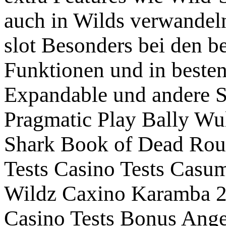
auch in Wilds verwandeln.
slot Besonders bei den be
Funktionen und in beste
Expandable und andere Sp
Pragmatic Play Bally Wu
Shark Book of Dead Roul
Tests Casino Tests Cas
Wildz Caxino Karamba 22
Casino Tests Bonus Ang