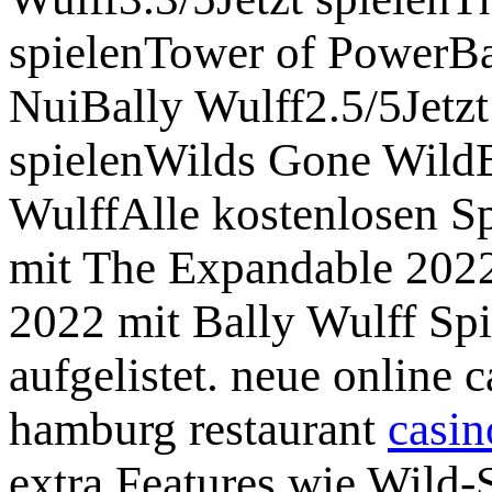
spielenTower of PowerBa
NuiBally Wulff2.5/5Jetzt
spielenWilds Gone WildB
WulffAlle kostenlosen Sp
mit The Expandable 2022
2022 mit Bally Wulff Spi
aufgelistet. neue online
hamburg restaurant
casin
extra Features wie Wild