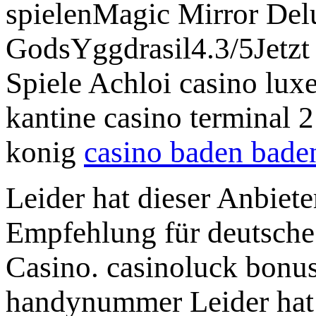
spielenMagic Mirror Delu
GodsYggdrasil4.3/5Jetzt
Spiele Achloi casino lu
kantine casino terminal
konig
casino baden baden
Leider hat dieser Anbiet
Empfehlung für deutsche 
Casino. casinoluck bonu
handynummer Leider hat d