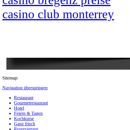
casino club monterrey
Sitemap:
Navigation überspringen
Restaurant
Gourmetrestaurant
Hotel
Feiern & Tagen
Kochkurse
Ganz frisch
Reservierung