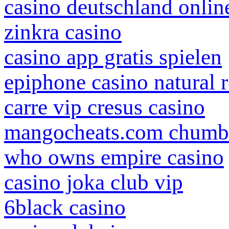
casino deutschland onlin
zinkra casino
casino app gratis spielen
epiphone casino natural 
carre vip cresus casino
mangocheats.com chumb
who owns empire casino
casino joka club vip
6black casino