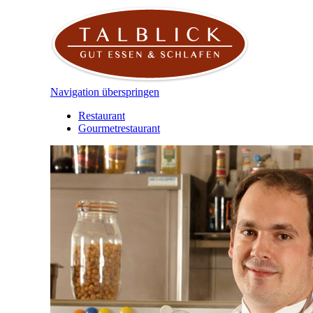
Navigation überspringen
Restaurant
Gourmetrestaurant
Navigation überspringen
Hotel
Feiern & Tagen
Kochkurse
Navigation überspringen
Ganz frisch
Reservierung
Lage & Anfahrt
Naturerlebnis