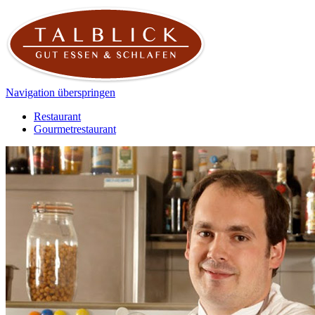
Navigation überspringen
Restaurant
Gourmetrestaurant
Navigation überspringen
Hotel
Feiern & Tagen
Kochkurse
Navigation überspringen
Ganz frisch
Reservierung
Lage & Anfahrt
Naturerlebnis