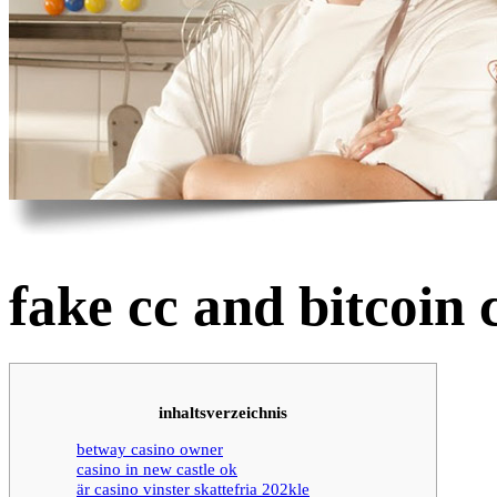
Presse
Kontakt
fake cc and bitcoin
inhaltsverzeichnis
betway casino owner
casino in new castle ok
är casino vinster skattefria 202kle