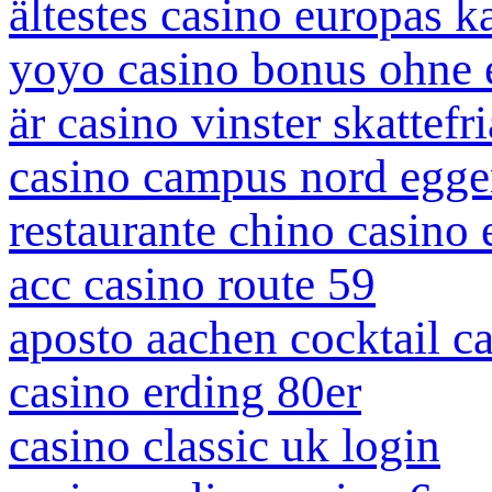
ältestes casino europas k
yoyo casino bonus ohne 
är casino vinster skattef
casino campus nord egge
restaurante chino casino e
acc casino route 59
aposto aachen cocktail c
casino erding 80er
casino classic uk login