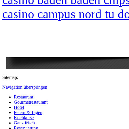
casino campus nord tu d
Sitemap:
Navigation überspringen
Restaurant
Gourmetrestaurant
Hotel
Feiern & Tagen
Kochkurse
Ganz frisch
Reservierung