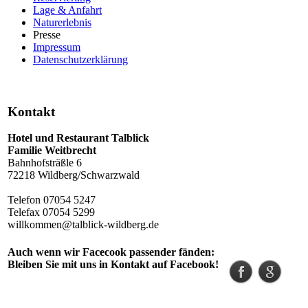
Lage & Anfahrt
Naturerlebnis
Presse
Impressum
Datenschutzerklärung
Kontakt
Hotel und Restaurant Talblick
Familie Weitbrecht
Bahnhofsträßle 6
72218 Wildberg/Schwarzwald
Telefon 07054 5247
Telefax 07054 5299
willkommen@talblick-wildberg.de
Auch wenn wir Facecook passender fänden:
Bleiben Sie mit uns in Kontakt auf Facebook!