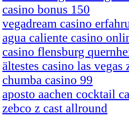
casino bonus 150
vegadream casino erfahr
agua caliente casino onli
casino flensburg quernh
ältestes casino las vegas
chumba casino 99
aposto aachen cocktail c
zebco z cast allround