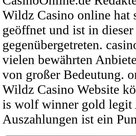
CasinoOnline.de Redakt
Wildz Casino online hat 
geöffnet und ist in diese
gegenübergetreten. casi
vielen bewährten Anbieter
von großer Bedeutung. on
Wildz Casino Website kö
is wolf winner gold legit
Auszahlungen ist ein Punk