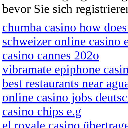
bevor Sie sich registriere
chumba casino how does 
schweizer online casino 
casino cannes 202o
vibramate epiphone casi
best restaurants near agu
online casino jobs deuts
casino chips e.g
el royale casino übertrag