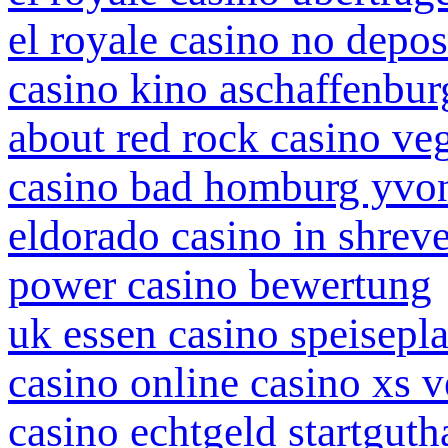
el royale casino no depo
casino kino aschaffenb
about red rock casino veg
casino bad homburg yvo
eldorado casino in shreve
power casino bewertung
uk essen casino speisepl
casino online casino xs 
casino echtgeld startgut