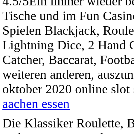
4.5/5Ein immer wieder be
Tische und im Fun Casino
Spielen Blackjack, Roule
Lightning Dice, 2 Hand
Catcher, Baccarat, Footb
weiteren anderen, auszun
oktober 2020 online slot
aachen essen
Die Klassiker Roulette, 