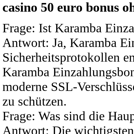
casino 50 euro bonus o
Frage: Ist Karamba Einza
Antwort: Ja, Karamba Ei
Sicherheitsprotokollen en
Karamba Einzahlungsbon
moderne SSL-Verschlüsse
zu schützen.
Frage: Was sind die Hau
Antwort: Die wichtigste