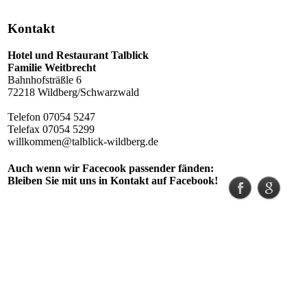
Kontakt
Hotel und Restaurant Talblick
Familie Weitbrecht
Bahnhofsträßle 6
72218 Wildberg/Schwarzwald
Telefon 07054 5247
Telefax 07054 5299
willkommen@talblick-wildberg.de
Auch wenn wir Facecook passender fänden:
Bleiben Sie mit uns in Kontakt auf Facebook!