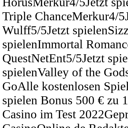
HorusMerkur4/5Jetzt spi
Triple ChanceMerkur4/5
Wulff5/5Jetzt spielenSiz
spielenImmortal Romanc
QuestNetEnt5/5Jetzt spi
spielenValley of the God
GoAlle kostenlosen Spie
spielen Bonus 500 € zu 
Casino im Test 2022Gepr