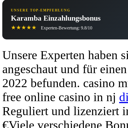
UNSERE TOP-EMPFEHLUNG
Karamba Einzahlungsbonus
★★★★★
Experten-Bewertung: 9.8/10
Unsere Experten haben s
angeschaut und für einen
2022 befunden. casino m
free online casino in nj
d
Reguliert und lizenzier
€Viele verschiedene Bon