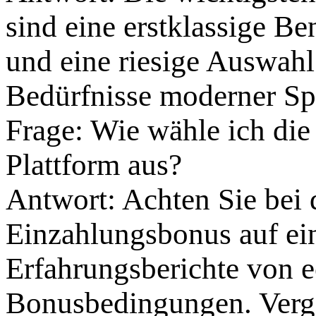
sind eine erstklassige B
und eine riesige Auswahl 
Bedürfnisse moderner Spi
Frage: Wie wähle ich di
Plattform aus?
Antwort: Achten Sie bei
Einzahlungsbonus auf ein
Erfahrungsberichte von e
Bonusbedingungen. Vergew