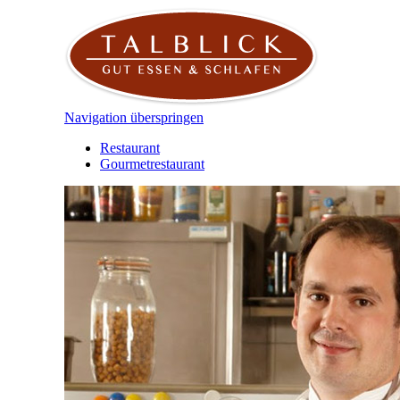
Navigation überspringen
Restaurant
Gourmetrestaurant
Navigation überspringen
Hotel
Feiern & Tagen
Kochkurse
Navigation überspringen
Ganz frisch
Reservierung
Lage & Anfahrt
Naturerlebnis