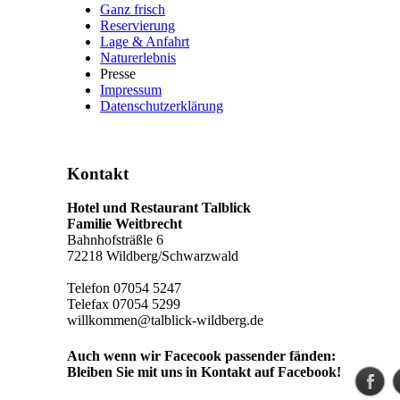
Ganz frisch
Reservierung
Lage & Anfahrt
Naturerlebnis
Presse
Impressum
Datenschutzerklärung
Kontakt
Hotel und Restaurant Talblick
Familie Weitbrecht
Bahnhofsträßle 6
72218 Wildberg/Schwarzwald
Telefon 07054 5247
Telefax 07054 5299
willkommen@talblick-wildberg.de
Auch wenn wir Facecook passender fänden:
Bleiben Sie mit uns in Kontakt auf Facebook!