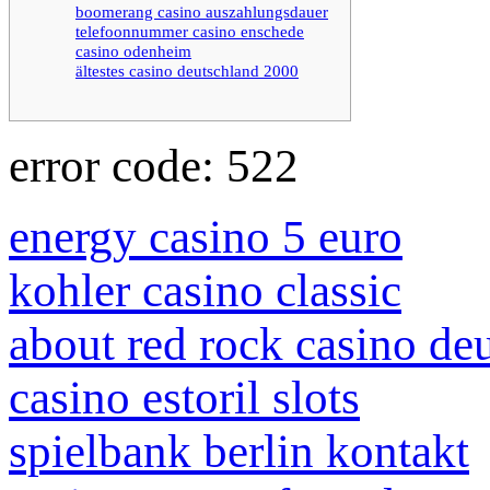
boomerang casino auszahlungsdauer
telefoonnummer casino enschede
casino odenheim
ältestes casino deutschland 2000
error code: 522
energy casino 5 euro
kohler casino classic
about red rock casino de
casino estoril slots
spielbank berlin kontakt