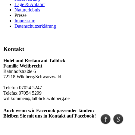
Lage & Anfahrt
Naturerlebnis
Presse
Impressum
Datenschutzerklärung
Kontakt
Hotel und Restaurant Talblick
Familie Weitbrecht
Bahnhofsträßle 6
72218 Wildberg/Schwarzwald
Telefon 07054 5247
Telefax 07054 5299
willkommen@talblick-wildberg.de
Auch wenn wir Facecook passender fänden:
Bleiben Sie mit uns in Kontakt auf Facebook!