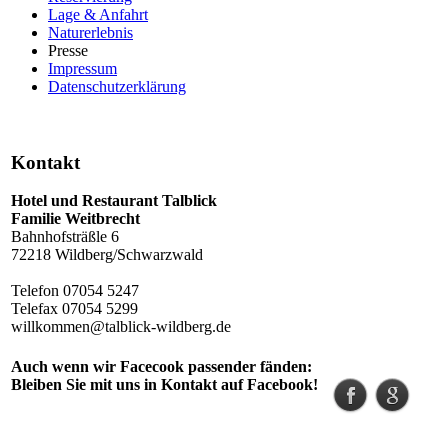
Lage & Anfahrt
Naturerlebnis
Presse
Impressum
Datenschutzerklärung
Kontakt
Hotel und Restaurant Talblick
Familie Weitbrecht
Bahnhofsträßle 6
72218 Wildberg/Schwarzwald
Telefon 07054 5247
Telefax 07054 5299
willkommen@talblick-wildberg.de
Auch wenn wir Facecook passender fänden:
Bleiben Sie mit uns in Kontakt auf Facebook!