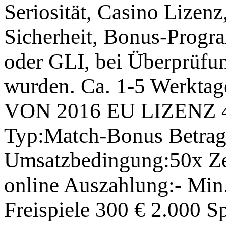
Seriosität, Casino Lizen
Sicherheit, Bonus-Prog
oder GLI, bei Überprüfun
wurden. Ca. 1-5 Werktage
VON 2016 EU LIZENZ 4.
Typ:Match-Bonus Betrag
Umsatzbedingung:50x Zei
online Auszahlung:- Min.
Freispiele 300 € 2.000 Sp