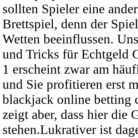
sollten Spieler eine ande
Brettspiel, denn der Spie
Wetten beeinflussen. Uns
und Tricks für Echtgeld 
1 erscheint zwar am häufi
und Sie profitieren erst 
blackjack online betting
zeigt aber, dass hier di
stehen.Lukrativer ist dag