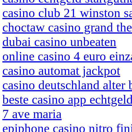
casino club 21 winston s
choctaw casino grand the
dubai casino unbeaten
online casino 4 euro ein
casino automat jackpot
casino deutschland alter
beste casino app echtgel
7 ave maria
epiphone casino nitro fin