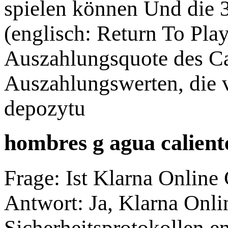
spielen können Und die 
(englisch: Return To Play
Auszahlungsquote des Cas
Auszahlungswerten, die 
depozytu
hombres g agua calient
Frage: Ist Klarna Online 
Antwort: Ja, Klarna Onli
Sicherheitsprotokollen en