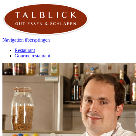
Navigation überspringen
Restaurant
Gourmetrestaurant
Navigation überspringen
Hotel
Feiern & Tagen
Kochkurse
Navigation überspringen
Ganz frisch
Reservierung
Lage & Anfahrt
Naturerlebnis