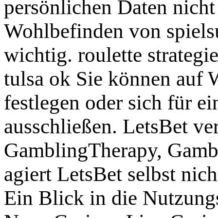
persönlichen Daten nicht
Wohlbefinden von spielsu
wichtig. roulette strategie
tulsa ok Sie können auf 
festlegen oder sich für e
ausschließen. LetsBet ve
GamblingTherapy, Gamb
agiert LetsBet selbst nic
Ein Blick in die Nutzung