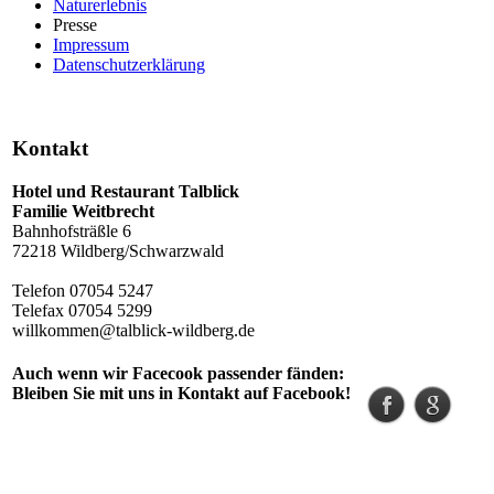
Naturerlebnis
Presse
Impressum
Datenschutzerklärung
Kontakt
Hotel und Restaurant Talblick
Familie Weitbrecht
Bahnhofsträßle 6
72218 Wildberg/Schwarzwald
Telefon 07054 5247
Telefax 07054 5299
willkommen@talblick-wildberg.de
Auch wenn wir Facecook passender fänden:
Bleiben Sie mit uns in Kontakt auf Facebook!