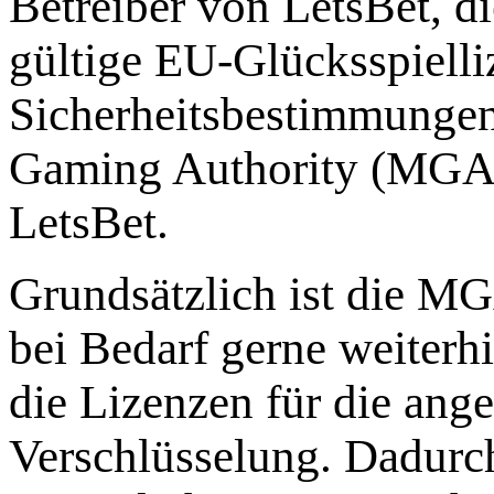
Betreiber von LetsBet, d
gültige EU-Glücksspielli
Sicherheitsbestimmungen.
Gaming Authority (MGA) r
LetsBet.
Grundsätzlich ist die MG
bei Bedarf gerne weiterhi
die Lizenzen für die ang
Verschlüsselung. Dadurch