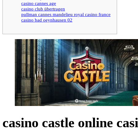
casino cannes age
casino club übertragen
pullman cannes mandelieu royal casino france
casino bad oeynhausen 02
casino castle online cas