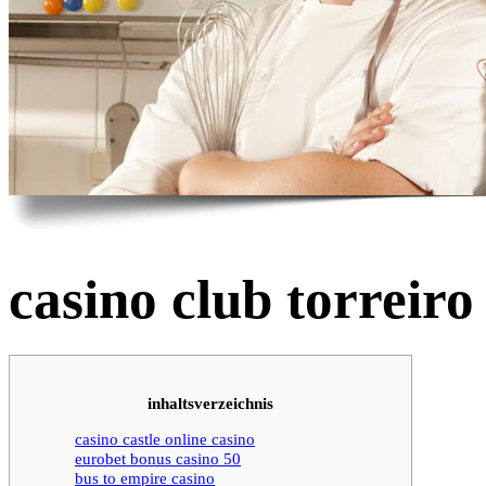
Presse
Kontakt
casino club torreiro
inhaltsverzeichnis
casino castle online casino
eurobet bonus casino 50
bus to empire casino