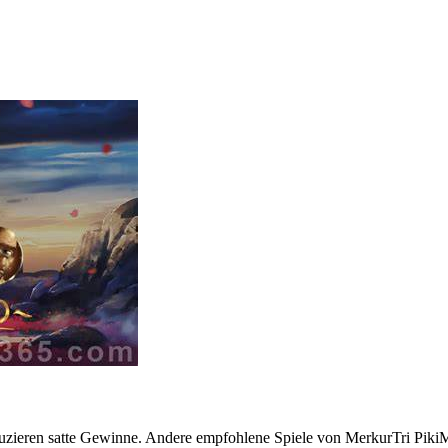
ieren satte Gewinne. Andere empfohlene Spiele von MerkurTri PikiMe