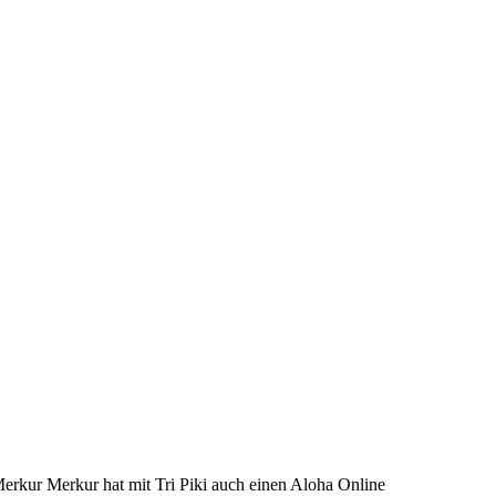
rkur Merkur hat mit Tri Piki auch einen Aloha Online