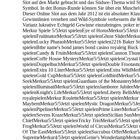
Slot auf den Markt gebracht und das Südsee-Thema wird Si
Symbol. In der Bonus-Runde können Sie über ein Muschel-S
Dieser Online Slot aus dem Jahr 2012 ist ein absoluter Klas
Gewinnlinien versehen und Wild-Symbole verbessern die Kom
Varianz lukrative Echtgeld Gewinne einzubringen. poker te
Merkur Spiele 5/5Jetzt spielenEye of HorusMerkur5/5Jetzt 
spielenFruitinatorMerkur5/5Jetzt spielenGhost SliderMerku
spielenLucky PharaohMerkur5/5Jetzt spielen221b Baker St
spielenBthe name's bond james bond casino royaleig Buck
spielenCandy & FruitsMerkur5/5Jetzt spielenCannon Thunde
spielenCoffe House MysteryMerkur5/5Jetzt spielenCrystal
spielenDoppelbuchMerkur5/5Jetzt spielenDouble Frootastic
spielenExtra 10 LinerMerkur5/5Jetzt spielenExtra WildMerku
spielenGold CupMerkur5/5Jetzt spielenGoldbirdMerkur5/5J
SeekMerkur5/5Jetzt spielenGuardians of the MonasteryMer
spielenIlluminatiMerkur5/5Jetzt spielenJamboree JubileeMer
spielenKnight's LifeMerkur5/5Jetzt spielenLiberty BellsM
royalepielenMerkur RouletteMerkur5/5Jetzt spielenMerkur
MayhemMerkur5/5Jetzt spielenMystic DragonMerkur5/5Jetzt
spielenPipelinerMerkur5/5Jetzt spielenPrime LinerMerkur5
spielenSevens KrazeMerkur5/5Jetzt spielenSicilian SunMer
ChiefMerkur5/5Jetzt spielenTricky TrioMerkur5/5Jetzt spi
FrogMerkur5/5Jetzt spielenWorld of CircusMerkur5/5Jetzt 
Of The EastMerkur5/5Jetzt spielenSuccubus OfferMerkur5/5
SupremeMerkur4/5Jetzt spielenGenie's WonderlampMerkur4/5