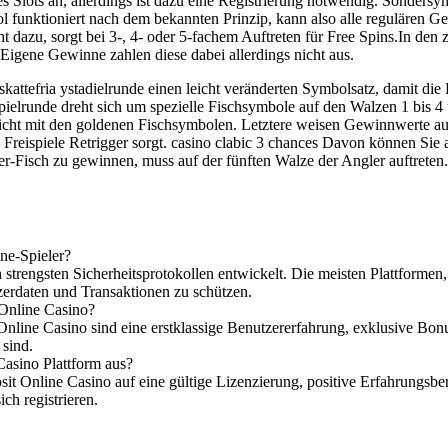
 Slots an, allerdings ist dazu eine Registrierung notwendig. Sondersy
nktioniert nach dem bekannten Prinzip, kann also alle regulären Gewi
zu, sorgt bei 3-, 4- oder 5-fachem Auftreten für Free Spins.In den zwe
Eigene Gewinne zahlen diese dabei allerdings nicht aus.
skattefria ystadielrunde einen leicht veränderten Symbolsatz, damit die
spielrunde dreht sich um spezielle Fischsymbole auf den Walzen 1 bis 4
icht mit den goldenen Fischsymbolen. Letztere weisen Gewinnwerte auf
 Freispiele Retrigger sorgt. casino clabic 3 chances Davon können Sie 
r-Fisch zu gewinnen, muss auf der fünften Walze der Angler auftreten. s
ine-Spieler?
strengsten Sicherheitsprotokollen entwickelt. Die meisten Plattformen
rdaten und Transaktionen zu schützen.
 Online Casino?
Online Casino sind eine erstklassige Benutzererfahrung, exklusive Bon
 sind.
Casino Plattform aus?
t Online Casino auf eine gültige Lizenzierung, positive Erfahrungsbe
ch registrieren.