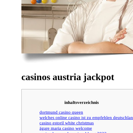
Presse
Kontakt
casinos austria jackpot
inhaltsverzeichnis
dortmund casino queen
welches online casino ist zu empfehlen deutschla
casino estoril white christmas
ägare maria casino welcome