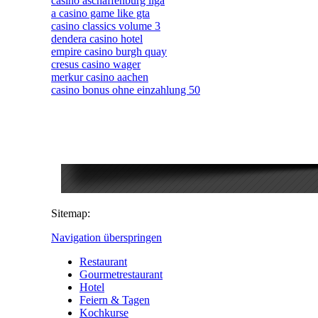
casino aschaffenburg liga
a casino game like gta
casino classics volume 3
dendera casino hotel
empire casino burgh quay
cresus casino wager
merkur casino aachen
casino bonus ohne einzahlung 50
Sitemap:
Navigation überspringen
Restaurant
Gourmetrestaurant
Hotel
Feiern & Tagen
Kochkurse