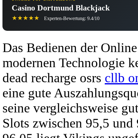
Casino Dortmund Blackjack
★★★★★
Experten-Bewertung: 9.4/10
Das Bedienen der Online 
modernen Technologie ke
dead recharge osrs
cllb o
eine gute Auszahlungsquo
seine vergleichsweise gu
Slots zwischen 95,5 und 9