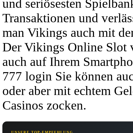
und seriösesten Spielbank
Transaktionen und verläs
man Vikings auch mit dem
Der Vikings Online Slot 
auch auf Ihrem Smartpho
777 login Sie können auch
oder aber mit echtem Gel
Casinos zocken.
UNSERE TOP-EMPFEHLUNG