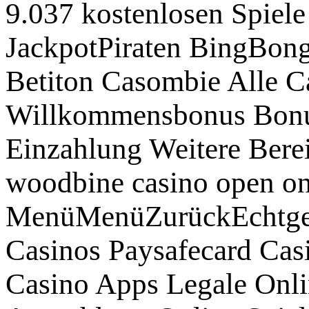
9.037 kostenlosen Spiel
JackpotPiraten BingBon
Betiton Casombie Alle C
Willkommensbonus Bonus
Einzahlung Weitere Bere
woodbine casino open on
MenüMenüZurückEchtgeld
Casinos Paysafecard Cas
Casino Apps Legale Onli