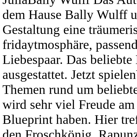
dem Hause Bally Wulff un
Gestaltung eine träumer
fridaytmosphäre, passen
Liebespaar. Das beliebte 
ausgestattet. Jetzt spie
Themen rund um beliebte
wird sehr viel Freude a
Blueprint haben. Hier tre
den Froschkönig, Rapunz