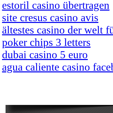
estoril casino übertragen
site cresus casino avis
ältestes casino der welt f
poker chips 3 letters
dubai casino 5 euro
agua caliente casino fac