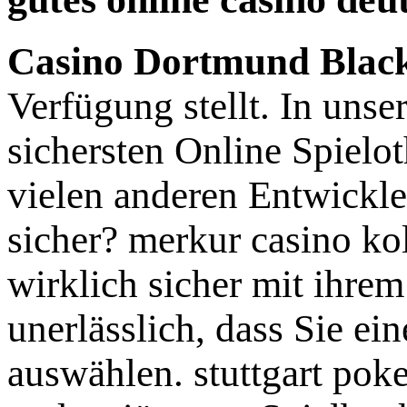
Casino Dortmund Blac
Verfügung stellt. In unse
sichersten Online Spiel
vielen anderen Entwickle
sicher? merkur casino k
wirklich sicher mit ihrem
unerlässlich, dass Sie ein
auswählen. stuttgart poke