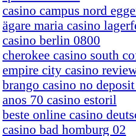
casino campus nord egge
ägare maria casino lagerf
casino berlin 0800
cherokee casino south cof
empire city casino revie
brango casino no deposi
anos 70 casino estoril
beste online casino deut
casino bad homburg 02