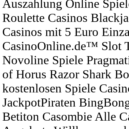
Auszahlung Online Spiel
Roulette Casinos Blackj
Casinos mit 5 Euro Einza
CasinoOnline.de™ Slot T
Novoline Spiele Pragmat
of Horus Razor Shark Bo
kostenlosen Spiele Casi
JackpotPiraten BingBon
Betiton Casombie Alle C