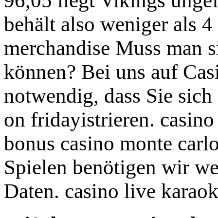
96,05 liegt Vikings unge
behält also weniger als 4 
merchandise Muss man si
können? Bei uns auf Casi
notwendig, dass Sie sich
on fridayistrieren. casi
bonus casino monte carl
Spielen benötigen wir w
Daten. casino live karaok