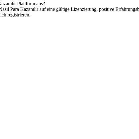
azanılır Plattform aus?
ıl Para Kazanılır auf eine gültige Lizenzierung, positive Erfahrungs
ch registrieren.