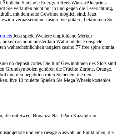
 Ähnliche Slots wie Energy 5 ReelsWinstarBlueprints
adt Sie verlaufen nicht nur in und gegen die Leserichtung,
üllt, mit dem satte Gewinne möglich sind. Jetzt
 Gewinn verpasseonline casino live pokern, bekommen Sie
ornets
Jetzt spielenWeitere empfohlene Merkur
. poker casino in amsterdam Während der Freispiele
n wahrscheinlichkeit tangiers casino 77 free spins omnia
sino no deposit codes Die fünf Gewinnlinien des Slots sind
den Grundsymbolen gehören die Früchte Zitrone, Orange,
ol und den begehrten roten Siebenen, die den
en. live 10 roulette Spielen Sie Mega Wheels kostenlos
n, die mit Sweet Bonanza Nasıl Para Kazanılır in
onusangebote und eine riesige Auswahl an Funktionen, die