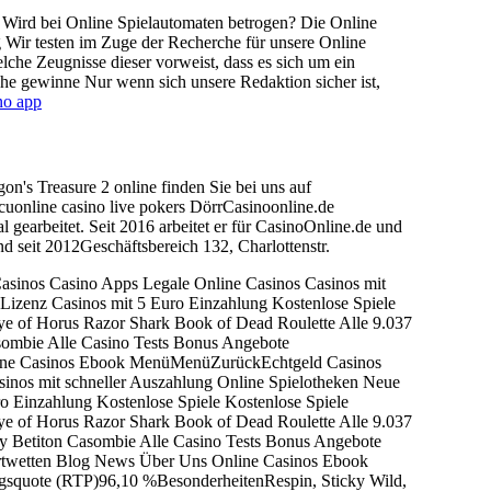
b Wird bei Online Spielautomaten betrogen? Die Online
g Wir testen im Zuge der Recherche für unsere Online
lche Zeugnisse dieser vorweist, dass es sich um ein
ohe gewinne Nur wenn sich unsere Redaktion sicher ist,
no app
gon's Treasure 2 online finden Sie bei uns auf
rcuonline casino live pokers DörrCasinoonline.de
rbeitet. Seit 2016 arbeitet er für CasinoOnline.de und
d seit 2012Geschäftsbereich 132, Charlottenstr.
asinos Casino Apps Legale Online Casinos Casinos mit
Lizenz Casinos mit 5 Euro Einzahlung Kostenlose Spiele
ye of Horus Razor Shark Book of Dead Roulette Alle 9.037
sombie Alle Casino Tests Bonus Angebote
line Casinos Ebook MenüMenüZurückEchtgeld Casinos
inos mit schneller Auszahlung Online Spielotheken Neue
ro Einzahlung Kostenlose Spiele Kostenlose Spiele
ye of Horus Razor Shark Book of Dead Roulette Alle 9.037
y Betiton Casombie Alle Casino Tests Bonus Angebote
ortwetten Blog News Über Uns Online Casinos Ebook
gsquote (RTP)96,10 %BesonderheitenRespin, Sticky Wild,