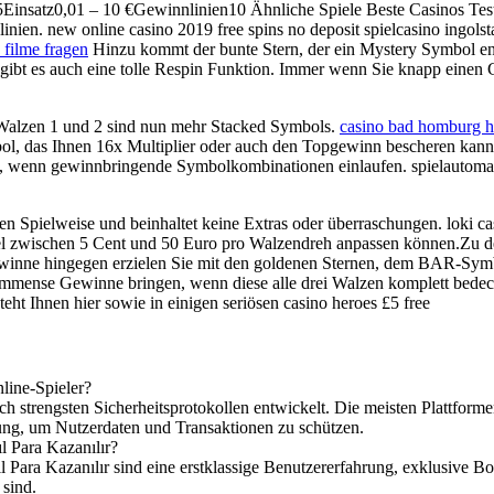
Einsatz0,01 – 10 €Gewinnlinien10 Ähnliche Spiele Beste Casinos Test
inien. new online casino 2019 free spins no deposit spielcasino ingolst
 filme fragen
Hinzu kommt der bunte Stern, der ein Mystery Symbol enth
gibt es auch eine tolle Respin Funktion. Immer wenn Sie knapp einen
n Walzen 1 und 2 sind nun mehr Stacked Symbols.
casino bad homburg h
ol, das Ihnen 16x Multiplier oder auch den Topgewinn bescheren kann
ns, wenn gewinnbringende Symbolkombinationen einlaufen. spielautomate
n Spielweise und beinhaltet keine Extras oder überraschungen. loki ca
ibel zwischen 5 Cent und 50 Euro pro Walzendreh anpassen können.Zu 
ewinne hingegen erzielen Sie mit den goldenen Sternen, dem BAR-Symb
mmense Gewinne bringen, wenn diese alle drei Walzen komplett bedeck
ht Ihnen hier sowie in einigen seriösen casino heroes £5 free
nline-Spieler?
 strengsten Sicherheitsprotokollen entwickelt. Die meisten Plattforme
ng, um Nutzerdaten und Transaktionen zu schützen.
l Para Kazanılır?
 Para Kazanılır sind eine erstklassige Benutzererfahrung, exklusive B
 sind.