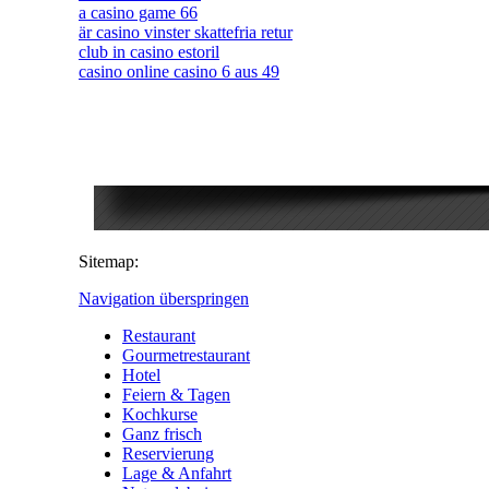
a casino game 66
är casino vinster skattefria retur
club in casino estoril
casino online casino 6 aus 49
Sitemap:
Navigation überspringen
Restaurant
Gourmetrestaurant
Hotel
Feiern & Tagen
Kochkurse
Ganz frisch
Reservierung
Lage & Anfahrt