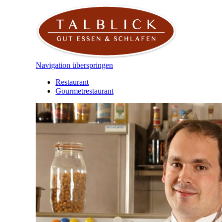
Navigation überspringen
Restaurant
Gourmetrestaurant
Navigation überspringen
Hotel
Feiern & Tagen
Kochkurse
Navigation überspringen
Ganz frisch
Reservierung
Lage & Anfahrt
Naturerlebnis