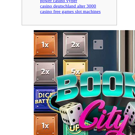
power casino výběr
casino deutschland alter 3000
casino free games slot machines