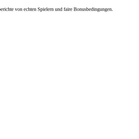
berichte von echten Spielern und faire Bonusbedingungen.