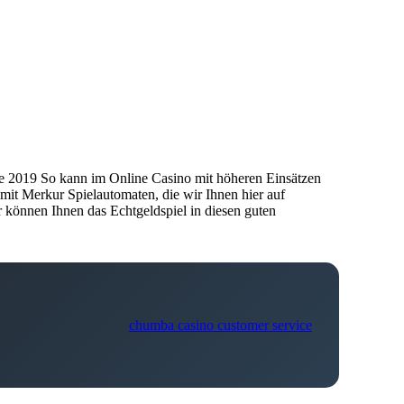
de 2019 So kann im Online Casino mit höheren Einsätzen
it Merkur Spielautomaten, die wir Ihnen hier auf
 können Ihnen das Echtgeldspiel in diesen guten
chumba casino customer service