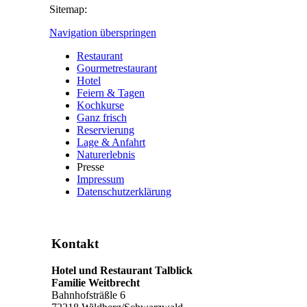
Sitemap:
Navigation überspringen
Restaurant
Gourmetrestaurant
Hotel
Feiern & Tagen
Kochkurse
Ganz frisch
Reservierung
Lage & Anfahrt
Naturerlebnis
Presse
Impressum
Datenschutzerklärung
Kontakt
Hotel und Restaurant Talblick
Familie Weitbrecht
Bahnhofsträßle 6