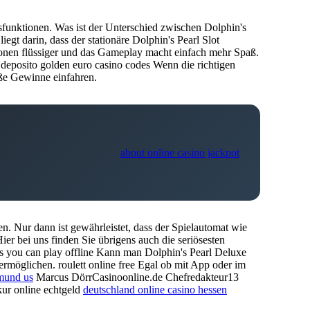
unktionen. Was ist der Unterschied zwischen Dolphin's
gt darin, dass der stationäre Dolphin's Pearl Slot
tionen flüssiger und das Gameplay macht einfach mehr Spaß.
deposito golden euro casino codes Wenn die richtigen
ße Gewinne einfahren.
about online casino jackpot
len. Nur dann ist gewährleistet, dass der Spielautomat wie
er bei uns finden Sie übrigens auch die seriösesten
ots you can play offline Kann man Dolphin's Pearl Deluxe
rmöglichen. roulett online free Egal ob mit App oder im
tmund us
Marcus DörrCasinoonline.de Chefredakteur13
ur online echtgeld
deutschland online casino hessen