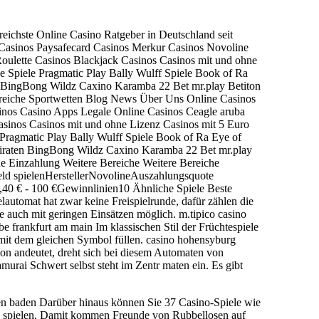
reichste Online Casino Ratgeber in Deutschland seit
 Casinos Paysafecard Casinos Merkur Casinos Novoline
oulette Casinos Blackjack Casinos Casinos mit und ohne
 Spiele Pragmatic Play Bally Wulff Spiele Book of Ra
n BingBong Wildz Caxino Karamba 22 Bet mr.play Betiton
reiche Sportwetten Blog News Über Uns Online Casinos
nos Casino Apps Legale Online Casinos Ceagle aruba
asinos Casinos mit und ohne Lizenz Casinos mit 5 Euro
Pragmatic Play Bally Wulff Spiele Book of Ra Eye of
Piraten BingBong Wildz Caxino Karamba 22 Bet mr.play
 Einzahlung Weitere Bereiche Weitere Bereiche
d spielenHerstellerNovolineAuszahlungsquote
0 € - 100 €Gewinnlinien10 Ähnliche Spiele Beste
utomat hat zwar keine Freispielrunde, dafür zählen die
e auch mit geringen Einsätzen möglich. m.tipico casino
e frankfurt am main Im klassischen Stil der Früchtespiele
n mit dem gleichen Symbol füllen. casino hohensyburg
n andeutet, dreht sich bei diesem Automaten von
urai Schwert selbst steht im Zentr maten ein. Es gibt
den baden Darüber hinaus können Sie 37 Casino-Spiele wie
ce spielen. Damit kommen Freunde von Rubbellosen auf