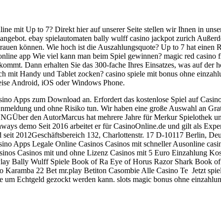
ine mit Up to 7? Direkt hier auf unserer Seite stellen wir Ihnen in uns
angebot. ebay spielautomaten bally wulff casino jackpot zurich Außerd
trauen können. Wie hoch ist die Auszahlungsquote? Up to 7 hat einen R
nline app Wie viel kann man beim Spiel gewinnen? magic red casino fi
ommt. Dann erhalten Sie das 300-fache Ihres Einsatzes, was auf der h
 mit Handy und Tablet zocken? casino spiele mit bonus ohne einzahlung
weise Android, iOS oder Windows Phone.
sino Apps zum Download an. Erfordert das kostenlose Spiel auf Casin
 Anmeldung und ohne Risiko tun. Wir haben eine große Auswahl an Gra
r den AutorMarcus hat mehrere Jahre für Merkur Spielothek und Mer
ways demo Seit 2016 arbeitet er für CasinoOnline.de und gilt als Expe
 seit 2012Geschäftsbereich 132, Charlottenstr. 17 D-10117 Berlin, D
no Apps Legale Online Casinos Casinos mit schneller Ausonline casi
sinos Casinos mit und ohne Lizenz Casinos mit 5 Euro Einzahlung Kos
lay Bally Wulff Spiele Book of Ra Eye of Horus Razor Shark Book of 
aramba 22 Bet mr.play Betiton Casombie Alle Casino Te Jetzt spielen
ine um Echtgeld gezockt werden kann. slots magic bonus ohne einzahlun