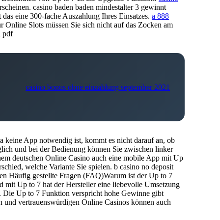
 erscheinen. casino baden baden mindestalter 3 gewinnt
 das eine 300-fache Auszahlung Ihres Einsatzes.
a 888
r Online Slots müssen Sie sich nicht auf das Zocken am
 pdf
casino bonus ohne einzahlung september 2021
a keine App notwendig ist, kommt es nicht darauf an, ob
glich und bei der Bedienung können Sie zwischen linker
einem deutschen Online Casino auch eine mobile App mit Up
schied, welche Variante Sie spielen. b casino no deposit
en Häufig gestellte Fragen (FAQ)Warum ist der Up to 7
 mit Up to 7 hat der Hersteller eine liebevolle Umsetzung
n. Die Up to 7 Funktion verspricht hohe Gewinne gibt
ösen und vertrauenswürdigen Online Casinos können auch