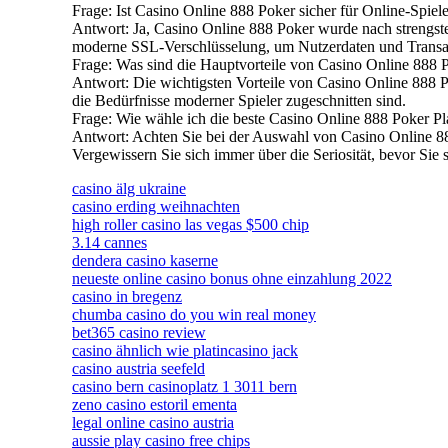
Frage: Ist Casino Online 888 Poker sicher für Online-Spiel
Antwort: Ja, Casino Online 888 Poker wurde nach strengste
moderne SSL-Verschlüsselung, um Nutzerdaten und Transa
Frage: Was sind die Hauptvorteile von Casino Online 888 
Antwort: Die wichtigsten Vorteile von Casino Online 888 P
die Bedürfnisse moderner Spieler zugeschnitten sind.
Frage: Wie wähle ich die beste Casino Online 888 Poker Pl
Antwort: Achten Sie bei der Auswahl von Casino Online 888
Vergewissern Sie sich immer über die Seriosität, bevor Sie si
casino älg ukraine
casino erding weihnachten
high roller casino las vegas $500 chip
3.14 cannes
dendera casino kaserne
neueste online casino bonus ohne einzahlung 2022
casino in bregenz
chumba casino do you win real money
bet365 casino review
casino ähnlich wie platincasino jack
casino austria seefeld
casino bern casinoplatz 1 3011 bern
zeno casino estoril ementa
legal online casino austria
aussie play casino free chips