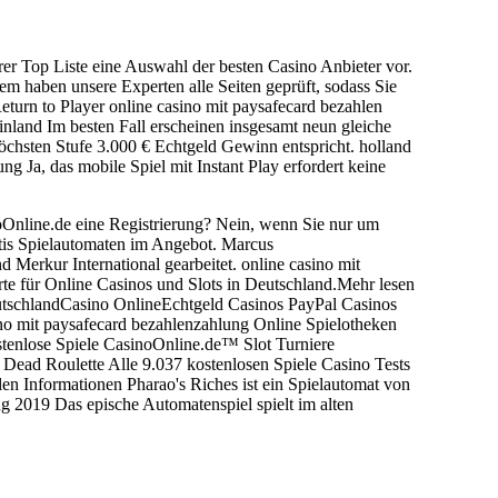
erer Top Liste eine Auswahl der besten Casino Anbieter vor.
em haben unsere Experten alle Seiten geprüft, sodass Sie
eturn to Player online casino mit paysafecard bezahlen
nland Im besten Fall erscheinen insgesamt neun gleiche
öchsten Stufe 3.000 € Echtgeld Gewinn entspricht. holland
 Ja, das mobile Spiel mit Instant Play erfordert keine
oOnline.de eine Registrierung? Nein, wenn Sie nur um
tis Spielautomaten im Angebot. Marcus
kur International gearbeitet. online casino mit
rte für Online Casinos und Slots in Deutschland.Mehr lesen
eutschlandCasino OnlineEchtgeld Casinos PayPal Casinos
no mit paysafecard bezahlenzahlung Online Spielotheken
tenlose Spiele CasinoOnline.de™ Slot Turniere
Dead Roulette Alle 9.037 kostenlosen Spiele Casino Tests
 Informationen Pharao's Riches ist ein Spielautomat von
g 2019 Das epische Automatenspiel spielt im alten