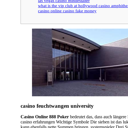
las vegas casino mindestalter
what is the vip club at hollywood casino amphithe
casino online casino fake money
casino feuchtwangen university
Casino Online 888 Poker
bedeutet das, dass auch längere 
casino erfahrungen Wichtige Symbole Die sieben ist das luk
kann ebenfalls nette Summen bringen. systemspieler Drei S