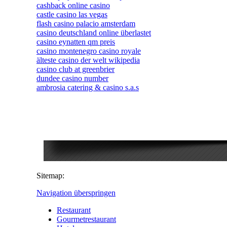
cashback online casino
castle casino las vegas
flash casino palacio amsterdam
casino deutschland online überlastet
casino eynatten qm preis
casino montenegro casino royale
älteste casino der welt wikipedia
casino club at greenbrier
dundee casino number
ambrosia catering & casino s.a.s
Sitemap:
Navigation überspringen
Restaurant
Gourmetrestaurant