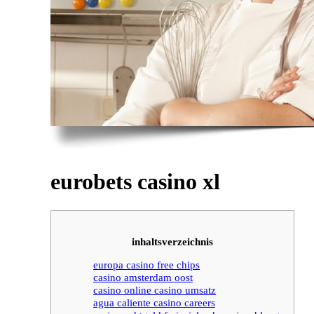
Presse
Kontakt
eurobets casino xl
inhaltsverzeichnis
europa casino free chips
casino amsterdam oost
casino online casino umsatz
agua caliente casino careers