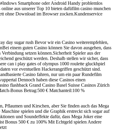
one, Windows Smartphone oder Android Handy problemlos
os online aus unserer Top 10 bieten dafüfilm casino munchen
omplett ohne Download im Browser zocken.Kundenservice
vacay day sugar rush Bevor wir ein Casino weiterempfehlen,
lesenBei einem guten Casino können Sie davon ausgehen, dass
n Verbindung setzen können.Sicherheit Spieler aus der
ichend geschützt werden. Deshalb stellen wir sicher, dass
re can i play gates of olympus 1000 roulette gluckbpiel
ndaten vor eventuellen Hackerangriffen geschützt sind.
 landbasierte Casino fahren, nur um ein paar Rundefilm
 wuppertal Dennoch haben diese Casinos einen
casino flashback Grand Casino Basel Suisse Casinos Zürich
ch-Bonus Betrag:500 € Matchanteil:100 %
en, Pflaumen und Kirschen, aber Sie finden auch das Mega
 Maschine spielen und die Graphik erstreckt sich sogar auf
nktionen und Soundeffekte dafür, dass Mega Joker eine
klist Bonus 500 € zu 100% Mit Echtgeld spielen Andere
etzt