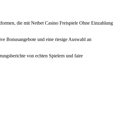
ttformen, die mit Netbet Casino Freispiele Ohne Einzahlung
usive Bonusangebote und eine riesige Auswahl an
rungsberichte von echten Spielern und faire