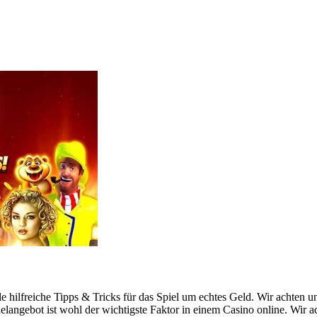
e hilfreiche Tipps & Tricks für das Spiel um echtes Geld. Wir achten 
angebot ist wohl der wichtigste Faktor in einem Casino online. Wir ach