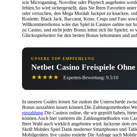
wie Microgaming, Novoline oder Playtech angeboten werden
fehlen.So wird sichergestellt, dass Sie Ihren Favoriten unt
oder versuchen, den Mega Moolah Jackpot zu knacken. onli
Roulette, Black Jack, Baccarat, Keno, Craps und Faro sow
Willkommensbonus wäre das Spiel in Casinos online nur halb
zu Casino, und nicht jeder Bonus lohnt sich für Spieler, s
Glücksspielseiten Sie den besten Bonus bekommen und auf
UNSERE TOP-EMPFEHLUNG
Netbet Casino Freispiele Ohne
★★★★★
Experten-Bewertung: 9.5/10
In unseren Guides lernen Sie zudem die Unterschiede zwi
Bonus auszahlen lassen können.Die Zahlungsmethoden Wer u
einzahlung
Die Casinos online, die wir geprüft haben, bie
können.Auch hier variieren die Zahlungsmethoden von Casi
Ihrer Wahl auch wirklich angeboten wird. luckyme slots 
Skrill Mobiles Spiel Dank moderner Smartphones und Table
Mobilgeräten. live casino roulette Die Anfrage nach Mobile 