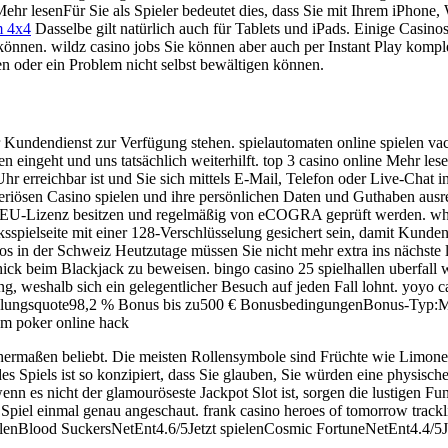
 Mehr lesenFür Sie als Spieler bedeutet dies, dass Sie mit Ihrem iPh
m 4x4
Dasselbe gilt natürlich auch für Tablets und iPads. Einige Casin
en können. wildz casino jobs Sie können aber auch per Instant Play k
n oder ein Problem nicht selbst bewältigen können.
cher Kundendienst zur Verfügung stehen. spielautomaten online spielen 
gen eingeht und uns tatsächlich weiterhilft. top 3 casino online Mehr 
 erreichbar ist und Sie sich mittels E-Mail, Telefon oder Live-Chat i
 seriösen Casino spielen und ihre persönlichen Daten und Guthaben ausre
ine EU-Lizenz besitzen und regelmäßig von eCOGRA geprüft werden. whe
sspielseite mit einer 128-Verschlüsselung gesichert sein, damit Kunde
inos in der Schweiz Heutzutage müssen Sie nicht mehr extra ins nächste
ick beim Blackjack zu beweisen. bingo casino 25 spielhallen uberfall
ng, weshalb sich ein gelegentlicher Besuch auf jeden Fall lohnt. yoyo 
gsquote98,2 % Bonus bis zu500 € BonusbedingungenBonus-Typ:Mat
m poker online hack
ichermaßen beliebt. Die meisten Rollensymbole sind Früchte wie Limon
 Spiels ist so konzipiert, dass Sie glauben, Sie würden eine physische
 es nicht der glamouröseste Jackpot Slot ist, sorgen die lustigen Fu
s Spiel einmal genau angeschaut. frank casino heroes of tomorrow trac
elenBlood SuckersNetEnt4.6/5Jetzt spielenCosmic FortuneNetEnt4.4/5J