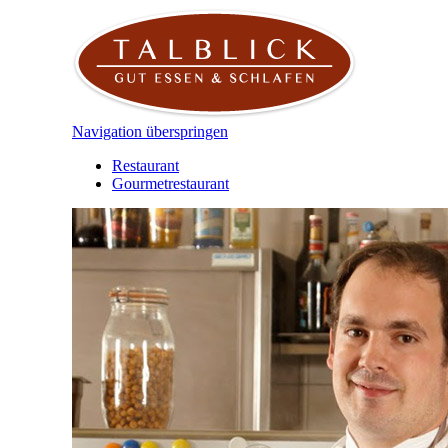
Navigation überspringen
Restaurant
Gourmetrestaurant
Navigation überspringen
Hotel
Feiern & Tagen
Kochkurse
Navigation überspringen
Ganz frisch
Reservierung
Lage & Anfahrt
Naturerlebnis