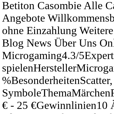
Betiton Casombie Alle C
Angebote Willkommensbo
ohne Einzahlung Weitere
Blog News Über Uns Onl
Microgaming4.3/5Expert
spielenHerstellerMicro
%BesonderheitenScatter,
SymboleThemaMärchenFr
€ - 25 €Gewinnlinien10 Ä