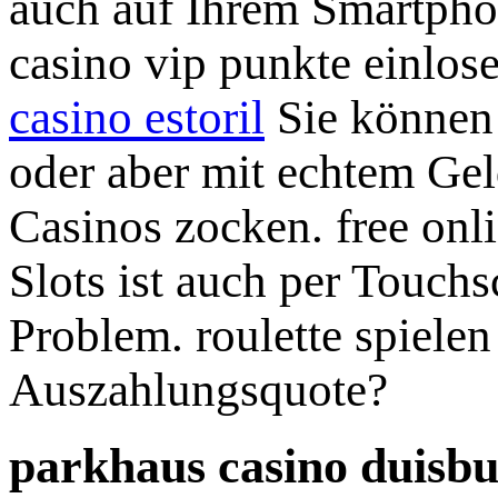
auch auf Ihrem Smartpho
casino vip punkte einlo
casino estoril
Sie können 
oder aber mit echtem Gel
Casinos zocken. free on
Slots ist auch per Touch
Problem. roulette spielen
Auszahlungsquote?
parkhaus casino duisb