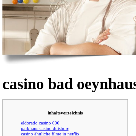
Presse
Kontakt
casino bad oeynhaus
inhaltsverzeichnis
eldorado casino 600
parkhaus casino duisburg
casino ähnliche filme in netflix