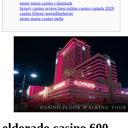
ägare maria casino i danmark
luxury casino review best online casino canada 2020
casino föhren jugendherberge
ägare maria casino stella
eldorado casino 600