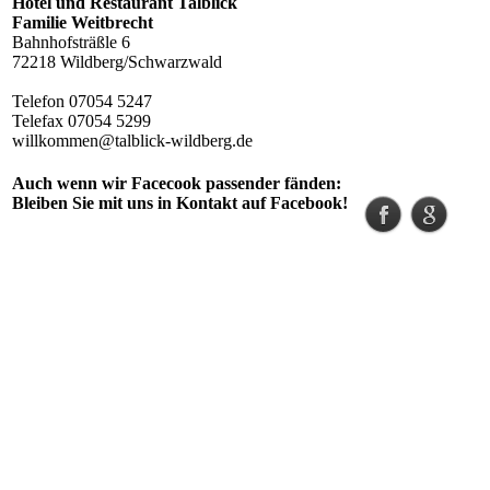
Hotel und Restaurant Talblick
Familie Weitbrecht
Bahnhofsträßle 6
72218 Wildberg/Schwarzwald
Telefon 07054 5247
Telefax 07054 5299
willkommen@talblick-wildberg.de
Auch wenn wir Facecook passender fänden:
Bleiben Sie mit uns in Kontakt auf Facebook!