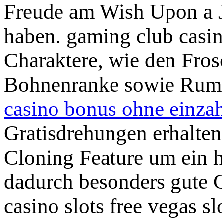
Freude am Wish Upon a J
haben. gaming club casino
Charaktere, wie den Fro
Bohnenranke sowie Rumpe
casino bonus ohne einza
Gratisdrehungen erhalten
Cloning Feature um ein 
dadurch besonders gute 
casino slots free vegas s