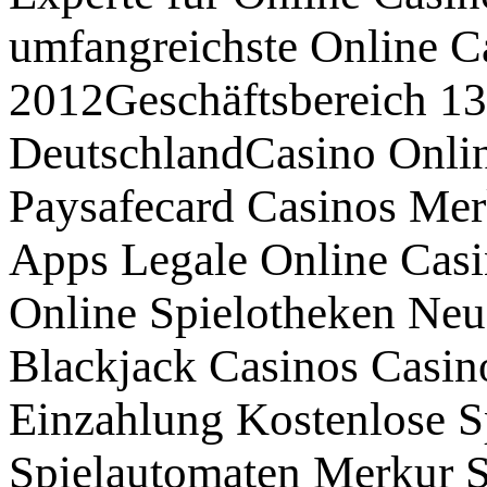
umfangreichste Online Ca
2012Geschäftsbereich 132
DeutschlandCasino Onlin
Paysafecard Casinos Mer
Apps Legale Online Casi
Online Spielotheken Neu
Blackjack Casinos Casin
Einzahlung Kostenlose S
Spielautomaten Merkur S