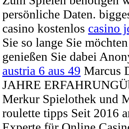
Zum Spielen benötigen w
persönliche Daten. bigges
casino kostenlos
casino 
Sie so lange Sie möchten 
genießen Sie dabei Anony
austria 6 aus 49
Marcus D
JAHRE ERFAHRUNGÜber d
Merkur Spielothek und Me
roulette tipps Seit 2016 a
Experte für Online Casin