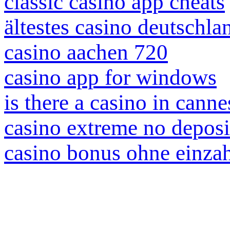
classic casino app cheats
ältestes casino deutschla
casino aachen 720
casino app for windows
is there a casino in canne
casino extreme no deposit
casino bonus ohne einza