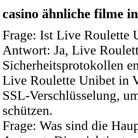
casino ähnliche filme in
Frage: Ist Live Roulette 
Antwort: Ja, Live Roulet
Sicherheitsprotokollen en
Live Roulette Unibet in
SSL-Verschlüsselung, um
schützen.
Frage: Was sind die Haup