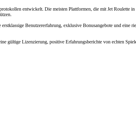
sprotokollen entwickelt. Die meisten Plattformen, die mit Jet Roulett
ützen.
ne erstklassige Benutzererfahrung, exklusive Bonusangebote und eine rie
eine gültige Lizenzierung, positive Erfahrungsberichte von echten Spie