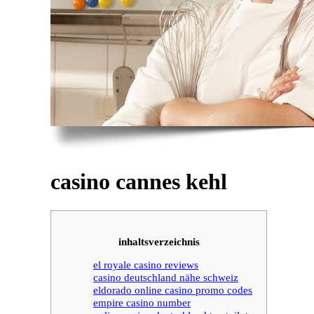
Presse
Kontakt
casino cannes kehl
inhaltsverzeichnis
el royale casino reviews
casino deutschland nähe schweiz
eldorado online casino promo codes
empire casino number