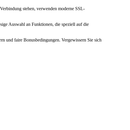
e in Verbindung stehen, verwenden moderne SSL-
sige Auswahl an Funktionen, die speziell auf die
lern und faire Bonusbedingungen. Vergewissern Sie sich