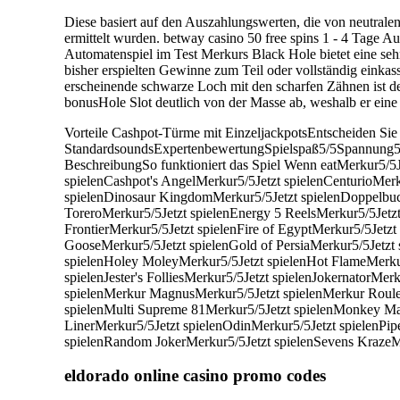
Diese basiert auf den Auszahlungswerten, die von neutral
ermittelt wurden. betway casino 50 free spins 1 - 4 Tage 
Automatenspiel im Test Merkurs Black Hole bietet eine seh
bisher erspielten Gewinne zum Teil oder vollständig einkas
erscheinende schwarze Loch mit den scharfen Zähnen ist der
bonusHole Slot deutlich von der Masse ab, weshalb er eine
Vorteile Cashpot-Türme mit EinzeljackpotsEntscheiden Sie
StandardsoundsExpertenbewertungSpielspaß5/5Spannung5/5
BeschreibungSo funktioniert das Spiel Wenn eatMerkur5/5J
spielenCashpot's AngelMerkur5/5Jetzt spielenCenturioMerk
spielenDinosaur KingdomMerkur5/5Jetzt spielenDoppelbuch
ToreroMerkur5/5Jetzt spielenEnergy 5 ReelsMerkur5/5Jetzt 
FrontierMerkur5/5Jetzt spielenFire of EgyptMerkur5/5Jetz
GooseMerkur5/5Jetzt spielenGold of PersiaMerkur5/5Jetzt
spielenHoley MoleyMerkur5/5Jetzt spielenHot FlameMerkur5
spielenJester's FolliesMerkur5/5Jetzt spielenJokernatorMer
spielenMerkur MagnusMerkur5/5Jetzt spielenMerkur Roulet
spielenMulti Supreme 81Merkur5/5Jetzt spielenMonkey May
LinerMerkur5/5Jetzt spielenOdinMerkur5/5Jetzt spielenPip
spielenRandom JokerMerkur5/5Jetzt spielenSevens KrazeMer
eldorado online casino promo codes