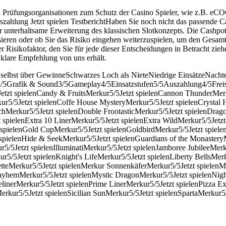
en Prüfungsorganisationen zum Schutz der Casino Spieler, wie z.B. e
Auszahlung Jetzt spielen TestberichtHaben Sie noch nicht das passende
r unterhaltsame Erweiterung des klassischen Slotkonzepts. Die Cashpo
sieren oder ob Sie das Risiko eingehen weiterzuspielen, um den Gesamtj
 Risikofaktor, den Sie für jede dieser Entscheidungen in Betracht zieh
 klare Empfehlung von uns erhält.
 selbst über GewinneSchwarzes Loch als NieteNiedrige EinsätzeNacht
Grafik & Sound3/5Gameplay4/5Einsatzstufen5/5Auszahlung4/5Freispi
etzt spielenCandy & FruitsMerkur5/5Jetzt spielenCannon ThunderMerku
ur5/5Jetzt spielenCoffe House MysteryMerkur5/5Jetzt spielenCrystal 
Merkur5/5Jetzt spielenDouble FrootasticMerkur5/5Jetzt spielenDragon
spielenExtra 10 LinerMerkur5/5Jetzt spielenExtra WildMerkur5/5Jetzt s
t spielenGold CupMerkur5/5Jetzt spielenGoldbirdMerkur5/5Jetzt spiel
 spielenHide & SeekMerkur5/5Jetzt spielenGuardians of the Monaster
/5Jetzt spielenIlluminatiMerkur5/5Jetzt spielenJamboree JubileeMerk
kur5/5Jetzt spielenKnight's LifeMerkur5/5Jetzt spielenLiberty BellsMe
teMerkur5/5Jetzt spielenMerkur SonnenkäferMerkur5/5Jetzt spielenMet
hemMerkur5/5Jetzt spielenMystic DragonMerkur5/5Jetzt spielenNight
elinerMerkur5/5Jetzt spielenPrime LinerMerkur5/5Jetzt spielenPizza 
kur5/5Jetzt spielenSicilian SunMerkur5/5Jetzt spielenSpartaMerkur5/