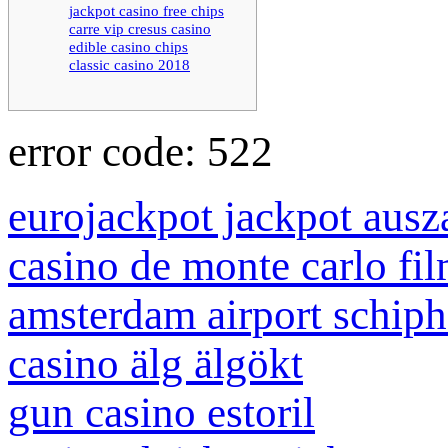
jackpot casino free chips
carre vip cresus casino
edible casino chips
classic casino 2018
error code: 522
eurojackpot jackpot aus
casino de monte carlo fi
amsterdam airport schiph
casino älg älgökt
gun casino estoril