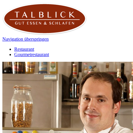
Navigation überspringen
Restaurant
Gourmetrestaurant
Navigation überspringen
Hotel
Feiern & Tagen
Kochkurse
Navigation überspringen
Ganz frisch
Reservierung
Lage & Anfahrt
Naturerlebnis