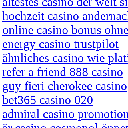
ältestes casino der welt s
hochzeit casino andernac
online casino bonus ohn
energy casino trustpilot
ähnliches casino wie pla
refer a friend 888 casino
guy fieri cherokee casino
bet365 casino 020
admiral casino promotio
är casino cosmopol öppe