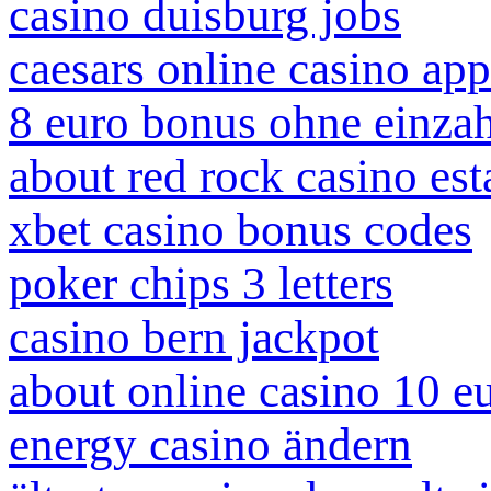
casino duisburg jobs
caesars online casino app
8 euro bonus ohne einza
about red rock casino est
xbet casino bonus codes
poker chips 3 letters
casino bern jackpot
about online casino 10 e
energy casino ändern