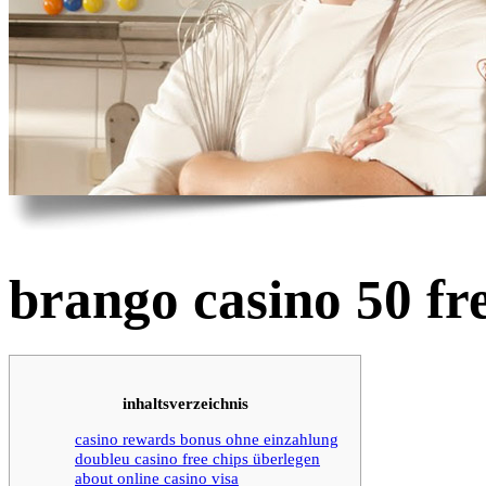
Presse
Kontakt
brango casino 50 fre
inhaltsverzeichnis
casino rewards bonus ohne einzahlung
doubleu casino free chips überlegen
about online casino visa