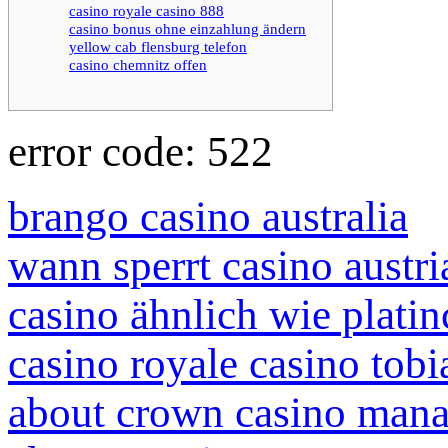
casino royale casino 888
casino bonus ohne einzahlung ändern
yellow cab flensburg telefon
casino chemnitz offen
error code: 522
brango casino australia
wann sperrt casino austri
casino ähnlich wie platin
casino royale casino tob
about crown casino man