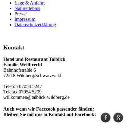
Lage & Anfahrt
Naturerlebnis
Presse
Impressum
Datenschutzerklärung
Kontakt
Hotel und Restaurant Talblick
Familie Weitbrecht
Bahnhofsträßle 6
72218 Wildberg/Schwarzwald
Telefon 07054 5247
Telefax 07054 5299
willkommen@talblick-wildberg.de
Auch wenn wir Facecook passender fänden:
Bleiben Sie mit uns in Kontakt auf Facebook!