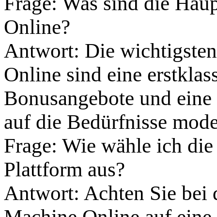
Frage: Was sind die Haup
Online?
Antwort: Die wichtigsten
Online sind eine erstkla
Bonusangebote und eine r
auf die Bedürfnisse mode
Frage: Wie wähle ich die
Plattform aus?
Antwort: Achten Sie bei 
Machine Online auf eine 