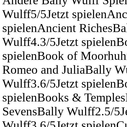
Andere Bally Wulff Spiel
Wulff5/5Jetzt spielenAnc
spielenAncient RichesBal
Wulff4.3/5Jetzt spielen
spielenBook of Moorhuhn
Romeo and JuliaBally Wu
Wulff3.6/5Jetzt spielenB
spielenBooks & TemplesB
SevensBally Wulff2.5/5Je
Wulff3.6/5Jetzt spielenC