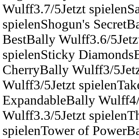
Wulff3.7/5Jetzt spielen
spielenShogun's SecretBa
BestBally Wulff3.6/5Jetz
spielenSticky DiamondsB
CherryBally Wulff3/5Jet
Wulff3/5Jetzt spielenTak
ExpandableBally Wulff4/
Wulff3.3/5Jetzt spielenT
spielenTower of PowerBa