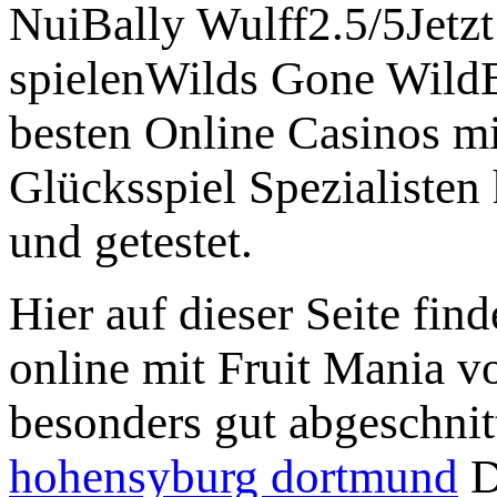
NuiBally Wulff2.5/5Jetzt
spielenWilds Gone WildB
besten Online Casinos m
Glücksspiel Spezialisten 
und getestet.
Hier auf dieser Seite fin
online mit Fruit Mania vo
besonders gut abgeschni
hohensyburg dortmund
D