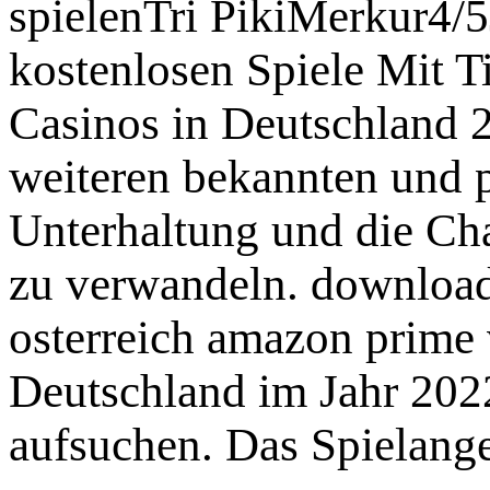
spielenTri PikiMerkur4/
kostenlosen Spiele Mit T
Casinos in Deutschland 
weiteren bekannten und p
Unterhaltung und die Ch
zu verwandeln. download
osterreich amazon prime 
Deutschland im Jahr 2022
aufsuchen. Das Spielange