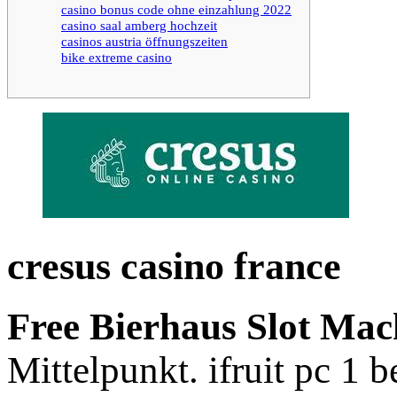
casino bonus code ohne einzahlung 2022
casino saal amberg hochzeit
casinos austria öffnungszeiten
bike extreme casino
cresus casino france
Free Bierhaus Slot Mac
Mittelpunkt. ifruit pc 1 