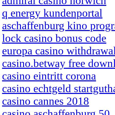
admiral casino norwich
q energy kundenportal
aschaffenburg kino pro
lock casino bonus code
europa casino withdrawa
casino.betway free down
casino eintritt corona
casino echtgeld startgut
casino cannes 2018
casino aschaffenburg 50