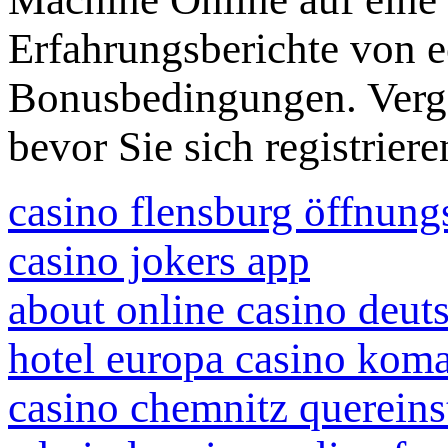
Erfahrungsberichte von e
Bonusbedingungen. Vergew
bevor Sie sich registriere
casino flensburg öffnung
casino jokers app
about online casino deut
hotel europa casino kom
casino chemnitz quereins