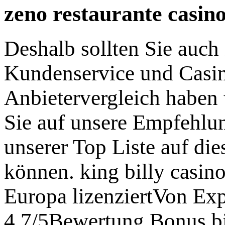
zeno restaurante casino
Deshalb sollten Sie auch 
Kundenservice und Casin
Anbietervergleich haben w
Sie auf unsere Empfehlu
unserer Top Liste auf die
können. king billy casino
Europa lizenziertVon E
4.7/5Bewertung Bonus b