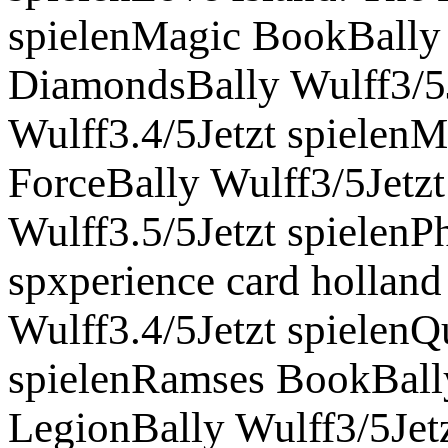
spielenMagic BookBally 
DiamondsBally Wulff3/5J
Wulff3.4/5Jetzt spielenM
ForceBally Wulff3/5Jetz
Wulff3.5/5Jetzt spielenP
spxperience card holland
Wulff3.4/5Jetzt spielenQ
spielenRamses BookBally
LegionBally Wulff3/5Jet