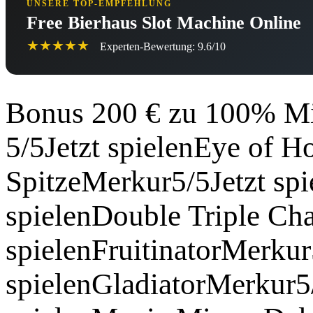
UNSERE TOP-EMPFEHLUNG
Free Bierhaus Slot Machine Online
★★★★★
Experten-Bewertung: 9.6/10
Bonus 200 € zu 100% Mit
5/5Jetzt spielenEye of H
SpitzeMerkur5/5Jetzt spi
spielenDouble Triple Ch
spielenFruitinatorMerkur
spielenGladiatorMerkur5/