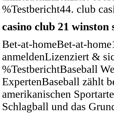
%Testbericht44. club casi
casino club 21 winston
Bet-at-homeBet-at-home1
anmeldenLizenziert & si
%TestberichtBaseball Wet
ExpertenBaseball zählt b
amerikanischen Sportarte
Schlagball und das Grund