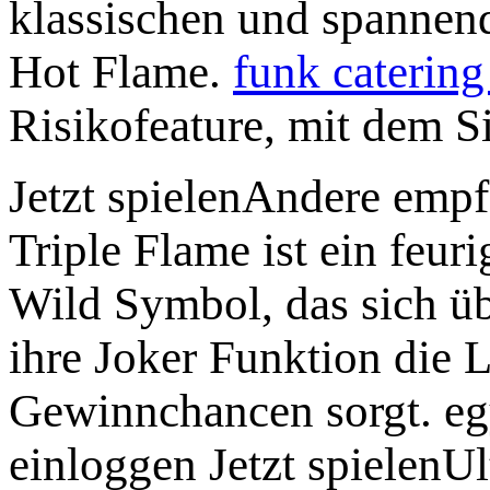
klassischen und spannend
Hot Flame.
funk catering
Risikofeature, mit dem 
Jetzt spielenAndere emp
Triple Flame ist ein feur
Wild Symbol, das sich üb
ihre Joker Funktion die L
Gewinnchancen sorgt. egy
einloggen Jetzt spielenU