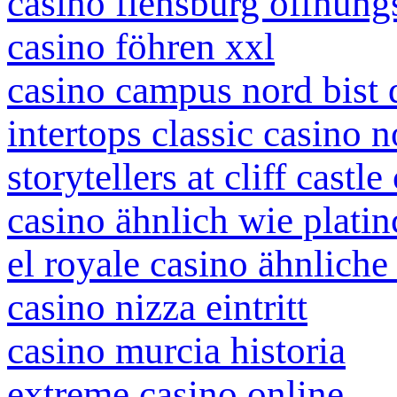
casino flensburg öffnung
casino föhren xxl
casino campus nord bist 
intertops classic casino 
storytellers at cliff castle
casino ähnlich wie plati
el royale casino ähnliche
casino nizza eintritt
casino murcia historia
extreme casino online