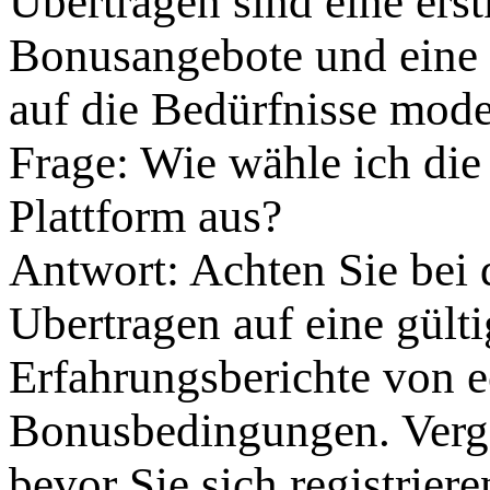
Ubertragen sind eine ers
Bonusangebote und eine r
auf die Bedürfnisse mode
Frage: Wie wähle ich die
Plattform aus?
Antwort: Achten Sie bei
Ubertragen auf eine gülti
Erfahrungsberichte von e
Bonusbedingungen. Vergew
bevor Sie sich registriere