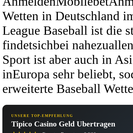
AnmeldenMobilebetAnme
Wetten in Deutschland i
League Baseball ist die s
findetsichbei nahezualle
Sport ist aber auch in A
inEuropa sehr beliebt, s
erweiterte Baseball Wett
UNSERE TOP-EMPFEHLUNG
Tipico Casino Geld Ubertragen