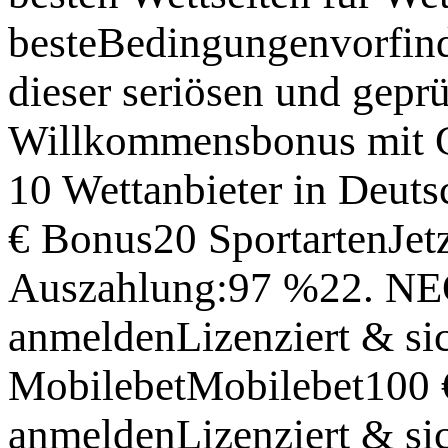
besteBedingungenvorfinde
dieser seriösen und gepr
Willkommensbonus mit Gr
10 Wettanbieter in Deu
€ Bonus20 SportartenJetz
Auszahlung:97 %22. NEO
anmeldenLizenziert & si
MobilebetMobilebet100 €
anmeldenLizenziert & si