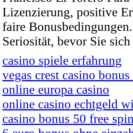
Lizenzierung, positive E
faire Bonusbedingungen. 
Seriosität, bevor Sie sich 
casino spiele erfahrung
vegas crest casino bonus
online europa casino
online casino echtgeld w
casino bonus 50 free spi