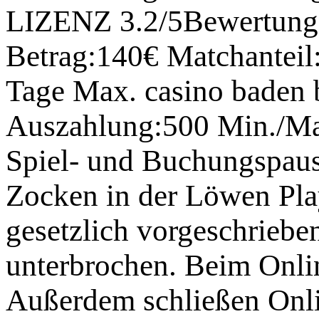
LIZENZ 3.2/5Bewertung
Betrag:140€ Matchantei
Tage Max. casino baden b
Auszahlung:500 Min./Max.
Spiel- und Buchungspaus
Zocken in der Löwen Pla
gesetzlich vorgeschrieb
unterbrochen. Beim Onlin
Außerdem schließen Onli