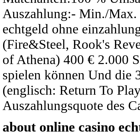
Auszahlung:- Min./Max. al
echtgeld ohne einzahlung
(Fire&Steel, Rook's Rev
of Athena) 400 € 2.000 S
spielen können Und die 
(englisch: Return To Play
Auszahlungsquote des Ca
about online casino ech