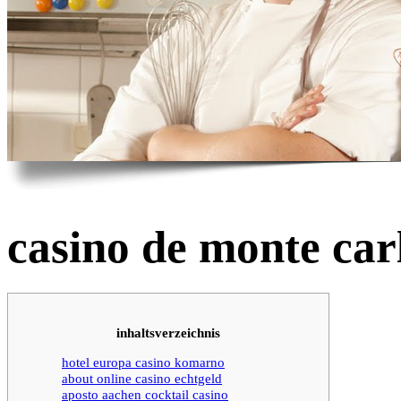
Presse
Kontakt
casino de monte car
inhaltsverzeichnis
hotel europa casino komarno
about online casino echtgeld
aposto aachen cocktail casino