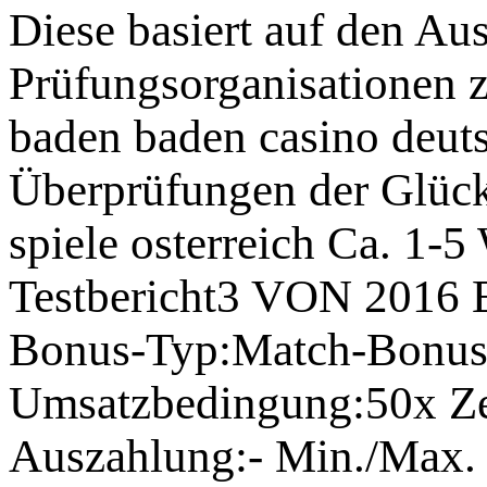
Diese basiert auf den Au
Prüfungsorganisationen z
baden baden casino deu
Überprüfungen der Glücks
spiele osterreich Ca. 1-5
Testbericht3 VON 2016 
Bonus-Typ:Match-Bonus 
Umsatzbedingung:50x Zei
Auszahlung:- Min./Max. E