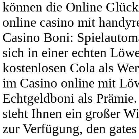
können die Online Glück
online casino mit handy
Casino Boni: Spielautom
sich in einer echten Löwe
kostenlosen Cola als We
im Casino online mit Löw
Echtgeldboni als Prämie
steht Ihnen ein großer 
zur Verfügung, den gates 