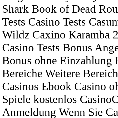
Shark Book of Dead Roul
Tests Casino Tests Cas
Wildz Caxino Karamba 22
Casino Tests Bonus Ang
Bonus ohne Einzahlung F
Bereiche Weitere Bereic
Casinos Ebook Casino oh
Spiele kostenlos CasinoO
Anmeldung Wenn Sie Cas