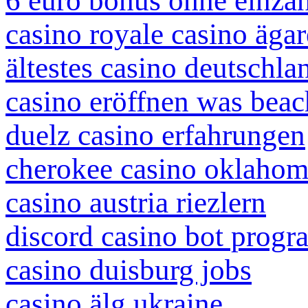
6 euro bonus ohne einza
casino royale casino ägar
ältestes casino deutschla
casino eröffnen was beac
duelz casino erfahrungen
cherokee casino oklahom
casino austria riezlern
discord casino bot prog
casino duisburg jobs
casino älg ukraine