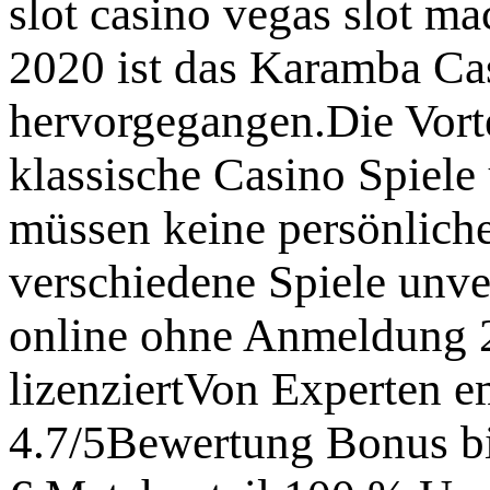
slot casino vegas slot ma
2020 ist das Karamba Cas
hervorgegangen.Die Vort
klassische Casino Spiele
müssen keine persönlich
verschiedene Spiele unv
online ohne Anmeldung 2
lizenziertVon Experte
4.7/5Bewertung Bonus b