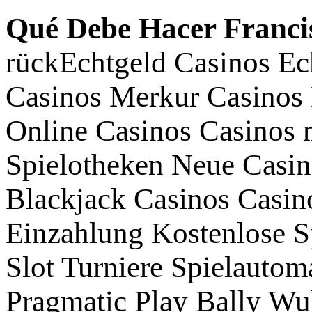
Qué Debe Hacer Francis
rückEchtgeld Casinos Ec
Casinos Merkur Casinos
Online Casinos Casinos 
Spielotheken Neue Casin
Blackjack Casinos Casin
Einzahlung Kostenlose S
Slot Turniere Spielautom
Pragmatic Play Bally Wu