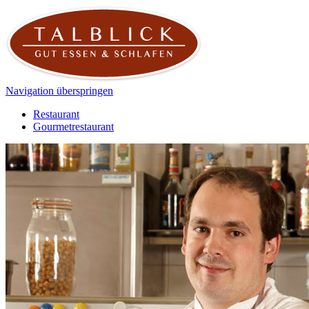
Navigation überspringen
Restaurant
Gourmetrestaurant
Navigation überspringen
Hotel
Feiern & Tagen
Kochkurse
Navigation überspringen
Ganz frisch
Reservierung
Lage & Anfahrt
Naturerlebnis