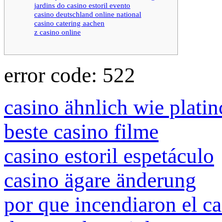
jardins do casino estoril evento
casino deutschland online national
casino catering aachen
z casino online
error code: 522
casino ähnlich wie plati
beste casino filme
casino estoril espetáculo
casino ägare änderung
por que incendiaron el ca