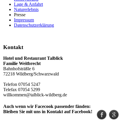
Lage & Anfahrt
Naturerlebnis
Presse
Impressum
Datenschutzerklärung
Kontakt
Hotel und Restaurant Talblick
Familie Weitbrecht
Bahnhofsträßle 6
72218 Wildberg/Schwarzwald
Telefon 07054 5247
Telefax 07054 5299
willkommen@talblick-wildberg.de
Auch wenn wir Facecook passender fänden:
Bleiben Sie mit uns in Kontakt auf Facebook!