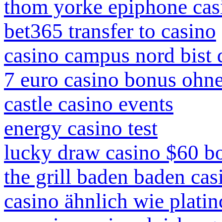
thom yorke epiphone cas
bet365 transfer to casino
casino campus nord bist 
7 euro casino bonus ohn
castle casino events
energy casino test
lucky draw casino $60 b
the grill baden baden cas
casino ähnlich wie plati