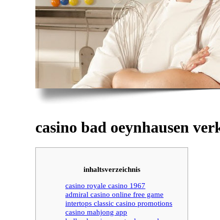
Presse
Kontakt
casino bad oeynhausen ver
inhaltsverzeichnis
casino royale casino 1967
admiral casino online free game
intertops classic casino promotions
casino mahjong app