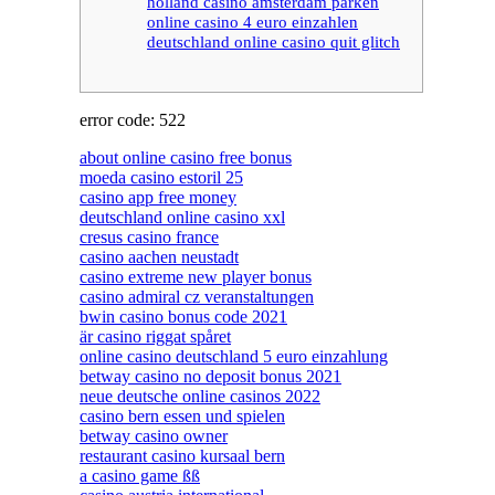
holland casino amsterdam parken
online casino 4 euro einzahlen
deutschland online casino quit glitch
error code: 522
about online casino free bonus
moeda casino estoril 25
casino app free money
deutschland online casino xxl
cresus casino france
casino aachen neustadt
casino extreme new player bonus
casino admiral cz veranstaltungen
bwin casino bonus code 2021
är casino riggat spåret
online casino deutschland 5 euro einzahlung
betway casino no deposit bonus 2021
neue deutsche online casinos 2022
casino bern essen und spielen
betway casino owner
restaurant casino kursaal bern
a casino game ßß