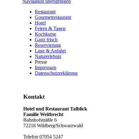
Navigation überspringen
Restaurant
Gourmetrestaurant
Hotel
Feiern & Tagen
Kochkurse
Ganz frisch
Reservierung
Lage & Anfahrt
Naturerlebnis
Presse
Impressum
Datenschutzerklärung
Kontakt
Hotel und Restaurant Talblick
Familie Weitbrecht
Bahnhofsträßle 6
72218 Wildberg/Schwarzwald
Telefon 07054 5247