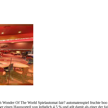
h Wonder Of The World Spielautomat fair? automatenspiel fruchte boo 
er einen Hausvorteil von lediglich 4,5 % und gilt damit als einer der f