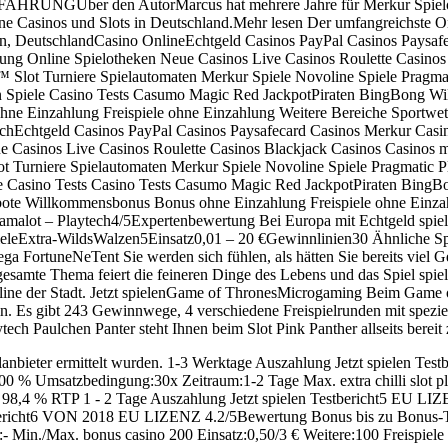
HRUNGÜber den AutorMarcus hat mehrere Jahre für Merkur Spielothek
nline Casinos und Slots in Deutschland.Mehr lesen Der umfangreichste O
lin, DeutschlandCasino OnlineEchtgeld Casinos PayPal Casinos Paysa
lung Online Spielotheken Neue Casinos Live Casinos Roulette Casinos
 Slot Turniere Spielautomaten Merkur Spiele Novoline Spiele Pragma
en Spiele Casino Tests Casumo Magic Red JackpotPiraten BingBong Wi
ne Einzahlung Freispiele ohne Einzahlung Weitere Bereiche Sportw
hEchtgeld Casinos PayPal Casinos Paysafecard Casinos Merkur Casi
e Casinos Live Casinos Roulette Casinos Blackjack Casinos Casinos 
t Turniere Spielautomaten Merkur Spiele Novoline Spiele Pragmatic P
le Casino Tests Casino Tests Casumo Magic Red JackpotPiraten BingB
te Willkommensbonus Bonus ohne Einzahlung Freispiele ohne Einzahl
alot – Playtech4/5Expertenbewertung Bei Europa mit Echtgeld spiel
eExtra-WildsWalzen5Einsatz0,01 – 20 €Gewinnlinien30 Ähnliche Spiel
 FortuneNeTent Sie werden sich fühlen, als hätten Sie bereits viel Ge
esamte Thema feiert die feineren Dinge des Lebens und das Spiel spiel
kyline der Stadt. Jetzt spielenGame of ThronesMicrogaming Beim Game
n. Es gibt 243 Gewinnwege, 4 verschiedene Freispielrunden mit spezie
h Paulchen Panter steht Ihnen beim Slot Pink Panther allseits bereit zu
elanbieter ermittelt wurden. 1-3 Werktage Auszahlung Jetzt spielen
0 % Umsatzbedingung:30x Zeitraum:1-2 Tage Max. extra chilli slot p
le 98,4 % RTP 1 - 2 Tage Auszahlung Jetzt spielen Testbericht5 EU L
tbericht6 VON 2018 EU LIZENZ 4.2/5Bewertung Bonus bis zu Bonus-
n./Max. bonus casino 200 Einsatz:0,50/3 € Weitere:100 Freispiele 30