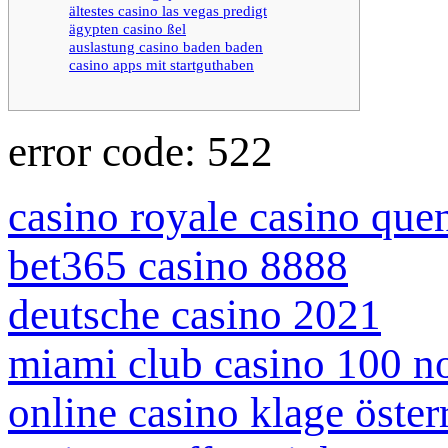
ältestes casino las vegas predigt
ägypten casino ßel
auslastung casino baden baden
casino apps mit startguthaben
error code: 522
casino royale casino quen
bet365 casino 8888
deutsche casino 2021
miami club casino 100 n
online casino klage öster