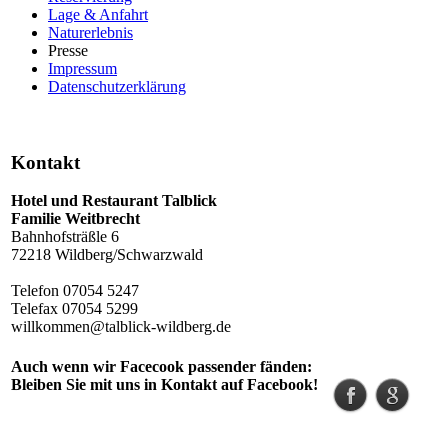
Lage & Anfahrt
Naturerlebnis
Presse
Impressum
Datenschutzerklärung
Kontakt
Hotel und Restaurant Talblick
Familie Weitbrecht
Bahnhofsträßle 6
72218 Wildberg/Schwarzwald
Telefon 07054 5247
Telefax 07054 5299
willkommen@talblick-wildberg.de
Auch wenn wir Facecook passender fänden:
Bleiben Sie mit uns in Kontakt auf Facebook!