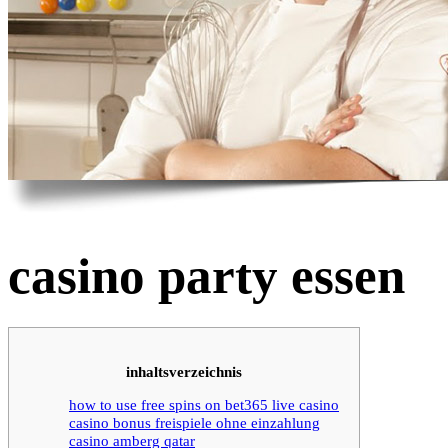
Presse
Kontakt
casino party essen
inhaltsverzeichnis
how to use free spins on bet365 live casino
casino bonus freispiele ohne einzahlung
casino amberg qatar