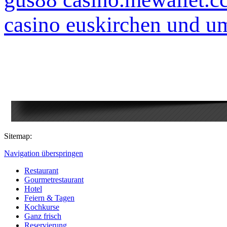
casino euskirchen und 
Sitemap:
Navigation überspringen
Restaurant
Gourmetrestaurant
Hotel
Feiern & Tagen
Kochkurse
Ganz frisch
Reservierung