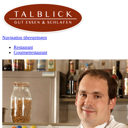
Navigation überspringen
Restaurant
Gourmetrestaurant
Navigation überspringen
Hotel
Feiern & Tagen
Kochkurse
Navigation überspringen
Ganz frisch
Reservierung
Lage & Anfahrt
Naturerlebnis