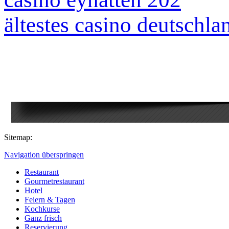
ältestes casino deutschla
Sitemap:
Navigation überspringen
Restaurant
Gourmetrestaurant
Hotel
Feiern & Tagen
Kochkurse
Ganz frisch
Reservierung