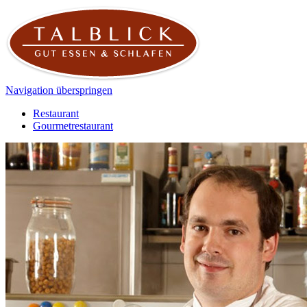
Navigation überspringen
Restaurant
Gourmetrestaurant
Navigation überspringen
Hotel
Feiern & Tagen
Kochkurse
Navigation überspringen
Ganz frisch
Reservierung
Lage & Anfahrt
Naturerlebnis