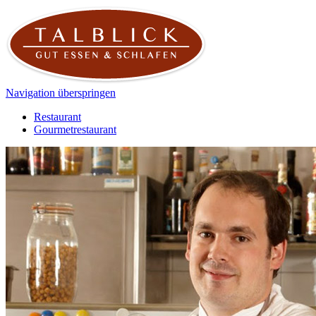
Navigation überspringen
Restaurant
Gourmetrestaurant
Navigation überspringen
Hotel
Feiern & Tagen
Kochkurse
Navigation überspringen
Ganz frisch
Reservierung
Lage & Anfahrt
Naturerlebnis