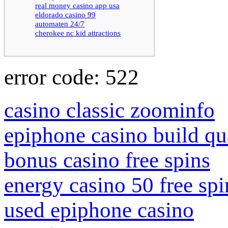
real money casino app usa
eldorado casino 99
automaten 24/7
cherokee nc kid attractions
error code: 522
casino classic zoominfo
epiphone casino build qu
bonus casino free spins
energy casino 50 free spi
used epiphone casino