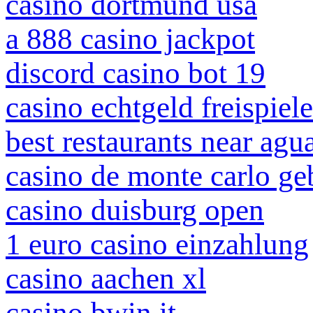
casino dortmund usa
a 888 casino jackpot
discord casino bot 19
casino echtgeld freispiel
best restaurants near agu
casino de monte carlo ge
casino duisburg open
1 euro casino einzahlung
casino aachen xl
casino bwin.it