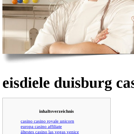
Presse
Kontakt
eisdiele duisburg ca
inhaltsverzeichnis
casino casino royale unicorn
europa casino affiliate
ältestes casino las vegas venice