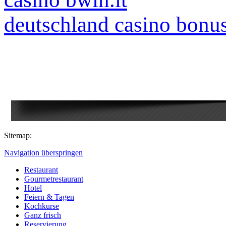
deutschland casino bonu
Sitemap:
Navigation überspringen
Restaurant
Gourmetrestaurant
Hotel
Feiern & Tagen
Kochkurse
Ganz frisch
Reservierung