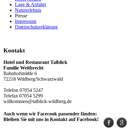
Lage & Anfahrt
Naturerlebnis
Presse
Impressum
Datenschutzerklärung
Kontakt
Hotel und Restaurant Talblick
Familie Weitbrecht
Bahnhofsträßle 6
72218 Wildberg/Schwarzwald
Telefon 07054 5247
Telefax 07054 5299
willkommen@talblick-wildberg.de
Auch wenn wir Facecook passender fänden:
Bleiben Sie mit uns in Kontakt auf Facebook!