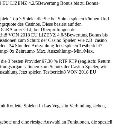
 2018 EU LIZENZ 4.2/5Bewertung Bonus bis zu Bonus-
piele Top 3 Spiele, die Sie bei Spinia spielen können Und
ngsquote des Casinos. Diese basiert auf den
 eCOGRA oder GLI, bei Überprüfungen der
Testbericht8 VON 2018 EU LIZENZ 4.6/5Bewertung Bonus bis
ationen zum Schutz der Casino Spieler, wie z.B. casino
en. 24 Stunden Auszahlung Jetzt spielen Testbericht7
g:40x Zeitraum:- Max. Auszahlung:- Min./Max.
nd die 3 besten Provider 97,30 % RTP RTP (englisch: Return
rüfungsorganisationen zum Schutz der Casino Spieler, wie
uszahlung Jetzt spielen Testbericht8 VON 2018 EU
 mit Roulette Spielen In Las Vegas in Verbindung stehen,
gebote und eine riesige Auswahl an Funktionen, die speziell