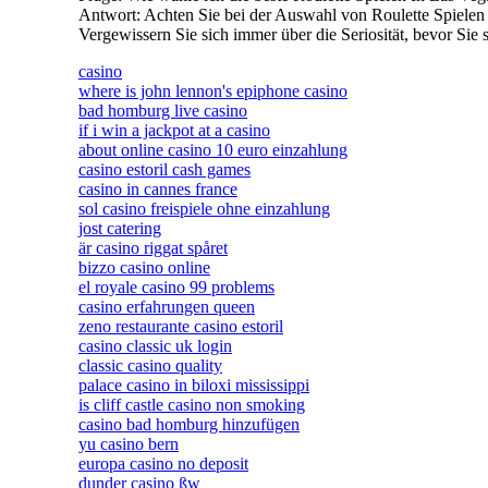
Antwort: Achten Sie bei der Auswahl von Roulette Spielen 
Vergewissern Sie sich immer über die Seriosität, bevor Sie si
casino
where is john lennon's epiphone casino
bad homburg live casino
if i win a jackpot at a casino
about online casino 10 euro einzahlung
casino estoril cash games
casino in cannes france
sol casino freispiele ohne einzahlung
jost catering
är casino riggat spåret
bizzo casino online
el royale casino 99 problems
casino erfahrungen queen
zeno restaurante casino estoril
casino classic uk login
classic casino quality
palace casino in biloxi mississippi
is cliff castle casino non smoking
casino bad homburg hinzufügen
yu casino bern
europa casino no deposit
dunder casino ßw