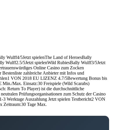
ly Wulff4/5Jetzt spielenThe Land of HeroesBally
ly Wulff2.5/5Jetzt spielenWild RubiesBally Wulff3/5Jetzt
vertrauenswürdiges Online Casino zum Zocken
 Bestenliste zahlreiche Anbieter mit Infos und
empfohlen1 VON 2018 EU LIZENZ 4.7/5Bewertung Bonus bis
in./Max. Einsatz:30 Freispiele (Wild Scarabs)
h: Return To Player) ist die durchschnittliche
on neutralen Prüfungsorganisationen zum Schutz der Casino
 1-3 Werktage Auszahlung Jetzt spielen Testbericht2 VON
x Zeitraum:30 Tage Max.