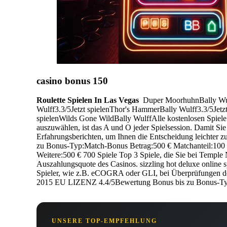
casino bonus 150
Roulette Spielen In Las Vegas
Duper MoorhuhnBally Wulff
Wulff3.3/5Jetzt spielenThor's HammerBally Wulff3.3/5Jetzt
spielenWilds Gone WildBally WulffAlle kostenlosen Spiel
auszuwählen, ist das A und O jeder Spielsession. Damit Sie
Erfahrungsberichten, um Ihnen die Entscheidung leichte
zu Bonus-Typ:Match-Bonus Betrag:500 € Matchanteil:100 
Weitere:500 € 700 Spiele Top 3 Spiele, die Sie bei Temple 
Auszahlungsquote des Casinos. sizzling hot deluxe online 
Spieler, wie z.B. eCOGRA oder GLI, bei Überprüfungen der
2015 EU LIZENZ 4.4/5Bewertung Bonus bis zu Bonus-Typ
UNSERE TOP-EMPFEHLUNG