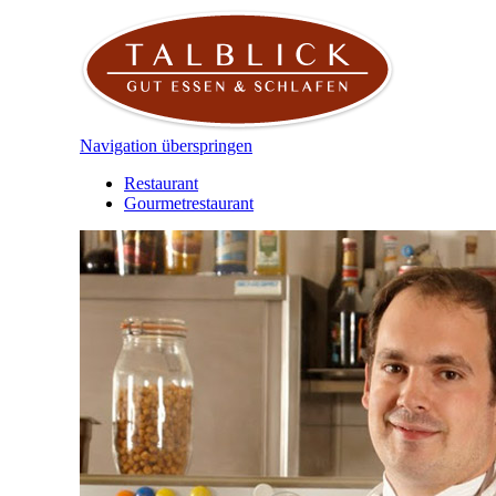
Navigation überspringen
Restaurant
Gourmetrestaurant
Navigation überspringen
Hotel
Feiern & Tagen
Kochkurse
Navigation überspringen
Ganz frisch
Reservierung
Lage & Anfahrt
Naturerlebnis