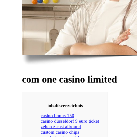
Presse
Kontakt
com one casino limited
inhaltsverzeichnis
casino bonus 150
casino düsseldorf 9 euro ticket
zebco z cast allround
custom casino chips