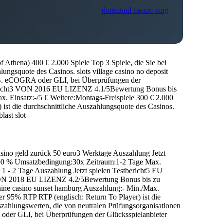
dortmund casino xing
Athena) 400 € 2.000 Spiele Top 3 Spiele, die Sie bei
ungsquote des Casinos. slots village casino no deposit
 z.B. eCOGRA oder GLI, bei Überprüfungen der
bericht3 VON 2016 EU LIZENZ 4.1/5Bewertung Bonus bis
Einsatz:-/5 € Weitere:Montags-Freispiele 300 € 2.000
 ist die durchschnittliche Auszahlungsquote des Casinos.
last slot
sino geld zurück 50 euro3 Werktage Auszahlung Jetzt
00 % Umsatzbedingung:30x Zeitraum:1-2 Tage Max.
 1 - 2 Tage Auszahlung Jetzt spielen Testbericht5 EU
 VON 2018 EU LIZENZ 4.2/5Bewertung Bonus bis zu
ine casino sunset hamburg Auszahlung:- Min./Max.
der 95% RTP RTP (englisch: Return To Player) ist die
uszahlungswerten, die von neutralen Prüfungsorganisationen
er GLI, bei Überprüfungen der Glücksspielanbieter