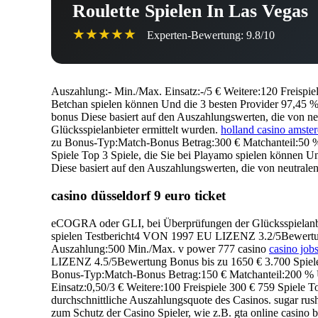
Roulette Spielen In Las Vegas
★★★★★
Experten-Bewertung: 9.8/10
Auszahlung:- Min./Max. Einsatz:-/5 € Weitere:120 Freispie
Betchan spielen können Und die 3 besten Provider 97,45 % R
bonus Diese basiert auf den Auszahlungswerten, die von n
Glücksspielanbieter ermittelt wurden.
holland casino amste
zu Bonus-Typ:Match-Bonus Betrag:300 € Matchanteil:50 %
Spiele Top 3 Spiele, die Sie bei Playamo spielen können U
Diese basiert auf den Auszahlungswerten, die von neutralen 
casino düsseldorf 9 euro ticket
eCOGRA oder GLI, bei Überprüfungen der Glücksspielanbie
spielen Testbericht4 VON 1997 EU LIZENZ 3.2/5Bewertu
Auszahlung:500 Min./Max. v power 777 casino
casino job
LIZENZ 4.5/5Bewertung Bonus bis zu 1650 € 3.700 Spiel
Bonus-Typ:Match-Bonus Betrag:150 € Matchanteil:200 % U
Einsatz:0,50/3 € Weitere:100 Freispiele 300 € 759 Spiele T
durchschnittliche Auszahlungsquote des Casinos. sugar rush
zum Schutz der Casino Spieler, wie z.B. gta online casino 