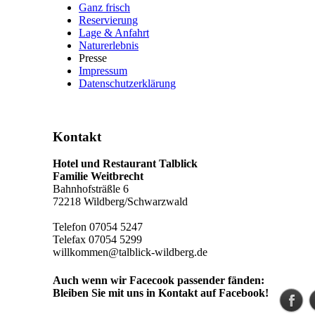
Ganz frisch
Reservierung
Lage & Anfahrt
Naturerlebnis
Presse
Impressum
Datenschutzerklärung
Kontakt
Hotel und Restaurant Talblick
Familie Weitbrecht
Bahnhofsträßle 6
72218 Wildberg/Schwarzwald
Telefon 07054 5247
Telefax 07054 5299
willkommen@talblick-wildberg.de
Auch wenn wir Facecook passender fänden:
Bleiben Sie mit uns in Kontakt auf Facebook!