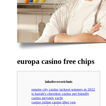
Presse
Kontakt
europa casino free chips
inhaltsverzeichnis
empire city casino jackpot winners in 2022
is harrah's cherokee casino pet friendly
casino ägypten yacht
casino online casino über vpn