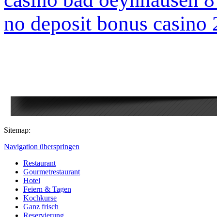
no deposit bonus casino
Sitemap:
Navigation überspringen
Restaurant
Gourmetrestaurant
Hotel
Feiern & Tagen
Kochkurse
Ganz frisch
Reservierung