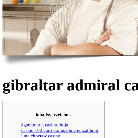
Presse
Kontakt
gibraltar admiral c
inhaltsverzeichnis
ägare maria casino thuja
casino 100 euro bonus ohne einzahlung
luna choctaw casino