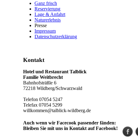
Ganz frisch
Reservierung
Lage & Anfahrt
Naturerlebnis
Presse
Impressum
Datenschutzerklärung
Kontakt
Hotel und Restaurant Talblick
Familie Weitbrecht
Bahnhofsträßle 6
72218 Wildberg/Schwarzwald
Telefon 07054 5247
Telefax 07054 5299
willkommen@talblick-wildberg.de
Auch wenn wir Facecook passender fänden:
Bleiben Sie mit uns in Kontakt auf Facebook!