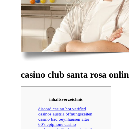
Presse
Kontakt
casino club santa rosa onli
inhaltsverzeichnis
discord casino bot verified
casinos austria öffnungszeiten
casino bad oeynhausen alter
60's epiphone casino