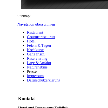
Sitemap:
Navigation überspringen
Restaurant
Gourmetrestaurant
Hotel
Feiern & Tagen
Kochkurse
Ganz frisch
Reservierung
Lage & Anfahrt
Naturerlebnis
Presse
Impressum
Datenschutzerklärung
Kontakt
Hotel und Restaurant Talblick