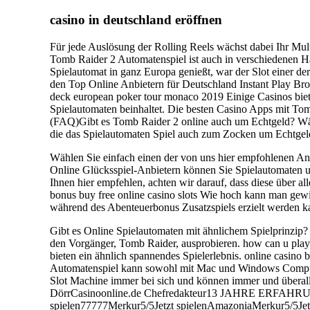
casino in deutschland eröffnen
Für jede Auslösung der Rolling Reels wächst dabei Ihr Mu
Tomb Raider 2 Automatenspiel ist auch in verschiedenen Ha
Spielautomat in ganz Europa genießt, war der Slot einer de
den Top Online Anbietern für Deutschland Instant Play Br
deck european poker tour monaco 2019 Einige Casinos biet
Spielautomaten beinhaltet. Die besten Casino Apps mit Tom
(FAQ)Gibt es Tomb Raider 2 online auch um Echtgeld? Währe
die das Spielautomaten Spiel auch zum Zocken um Echtgel
Wählen Sie einfach einen der von uns hier empfohlenen Anb
Online Glücksspiel-Anbietern können Sie Spielautomaten un
Ihnen hier empfehlen, achten wir darauf, dass diese über 
bonus buy free online casino slots Wie hoch kann man gewi
während des Abenteuerbonus Zusatzspiels erzielt werden k
Gibt es Online Spielautomaten mit ähnlichem Spielprinzip? 
den Vorgänger, Tomb Raider, ausprobieren. how can u play
bieten ein ähnlich spannendes Spielerlebnis. online casi
Automatenspiel kann sowohl mit Mac und Windows Compute
Slot Machine immer bei sich und können immer und überall 
DörrCasinoonline.de Chefredakteur13 JAHRE ERFAHRUNGÜb
spielen77777Merkur5/5Jetzt spielenAmazoniaMerkur5/5Jet