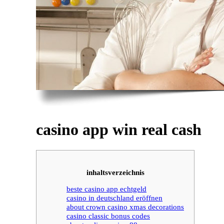
Presse
Kontakt
casino app win real cash
inhaltsverzeichnis
beste casino app echtgeld
casino in deutschland eröffnen
about crown casino xmas decorations
casino classic bonus codes