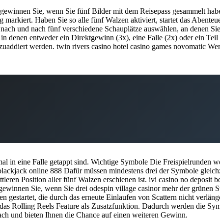
innen Sie, wenn Sie fünf Bilder mit dem Reisepass gesammelt haben.
 markiert. Haben Sie so alle fünf Walzen aktiviert, startet das Abente
nach und nach fünf verschiedene Schauplätze auswählen, an denen Si
in denen entweder ein Direktgewinn (3x), eine Falle (2x) oder ein Tei
addiert werden. twin rivers casino hotel casino games novomatic We
al in eine Falle getappt sind. Wichtige Symbole Die Freispielrunden w
u blackjack online 888 Dafür müssen mindestens drei der Symbole gleich
leren Position aller fünf Walzen erschienen ist. ivi casino no deposit 
ewinnen Sie, wenn Sie drei odespin village casinor mehr der grünen St
n gestartet, die durch das erneute Einlaufen von Scattern nicht verläng
 das Rolling Reels Feature als Zusatzfunktion. Dadurch werden die Sym
nach und bieten Ihnen die Chance auf einen weiteren Gewinn.