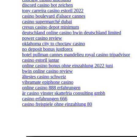
discord casino bot zeichen
tony carreira casino estoril 2022
casino boulevard d'alsace cannes
casino supermarché dubai
cresus casino depot minimum
deutschland online casino bwin deutschland limited
power casino review
oklahoma city to choctaw casino
no deposit bonus justforex
hotel pullman cannes mandelieu royal casino tripadvisor
casino estoril jantar
online casino bonus ohne einzahlung 2022 juni
bwin online casino review
ältestes casino schweiz
vibramate epiphone casino
online casino 888 erfahrungen
är casino vinster skattefria consulting gmbh
casino erfahrungen 666
casino freispiele ohne einzahlung 80