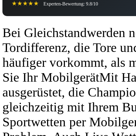
★★★★★
Experten-Bewertung: 9.8/10
Bei Gleichstandwerden n
Tordifferenz, die Tore un
häufiger vorkommt, als
Sie Ihr MobilgerätMit Ha
ausgerüstet, die Champio
gleichzeitig mit Ihrem B
Sportwetten per Mobilger