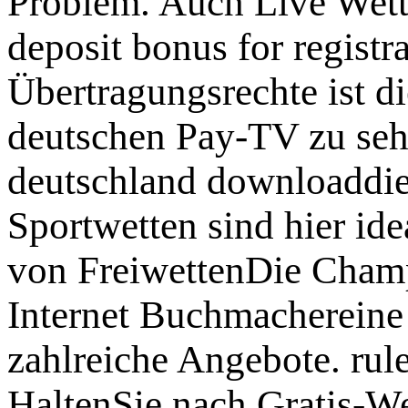
Problem. Auch Live Wette
deposit bonus for regist
Übertragungsrechte ist d
deutschen Pay-TV zu sehe
deutschland downloaddie 
Sportwetten sind hier id
von FreiwettenDie Champi
Internet Buchmachereine 
zahlreiche Angebote. rul
HaltenSie nach Gratis-W