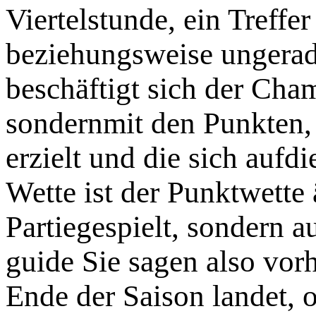
Viertelstunde, ein Treffe
beziehungsweise ungerad
beschäftigt sich der Cha
sondernmit den Punkten,
erzielt und die sich aufd
Wette ist der Punktwette 
Partiegespielt, sondern 
guide Sie sagen also vor
Ende der Saison landet, o