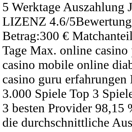
5 Werktage Auszahlung J
LIZENZ 4.6/5Bewertung
Betrag:300 € Matchante
Tage Max. online casino
casino mobile online dia
casino guru erfahrungen 
3.000 Spiele Top 3 Spiel
3 besten Provider 98,15 
die durchschnittliche Au