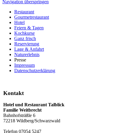
Navigation überspringen
Restaurant
Gourmetrestaurant
Hotel
Feiern & Tagen
Kochkurse
Ganz frisch
Reservierung
Lage & Anfahrt
Naturerlebnis
Presse
Impressum
Datenschutzerklärung
Kontakt
Hotel und Restaurant Talblick
Familie Weitbrecht
Bahnhofsträßle 6
72218 Wildberg/Schwarzwald
Telefon 07054 5247