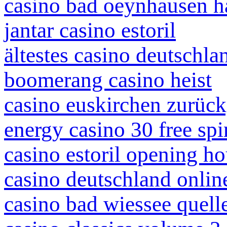
casino bad oeynhausen h
jantar casino estoril
ältestes casino deutschl
boomerang casino heist
casino euskirchen zurüc
energy casino 30 free spi
casino estoril opening ho
casino deutschland onli
casino bad wiessee quell