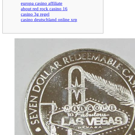
europa casino affiliate
about red rock casino 16
casino 3g regel
casino deutschland online xrp