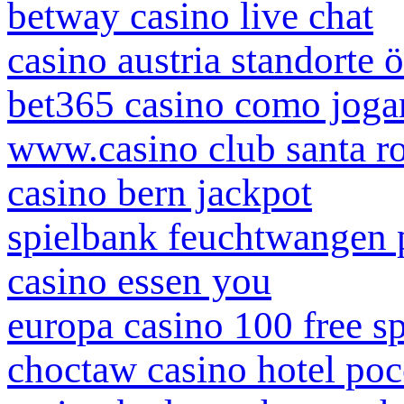
betway casino live chat
casino austria standorte ö
bet365 casino como joga
www.casino club santa r
casino bern jackpot
spielbank feuchtwangen
casino essen you
europa casino 100 free s
choctaw casino hotel poc