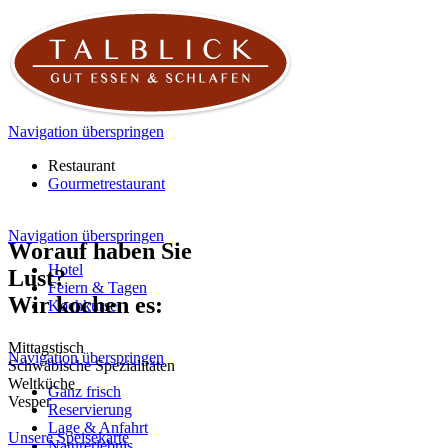
Navigation überspringen
Restaurant
Gourmetrestaurant
Navigation überspringen
Worauf haben Sie
Hotel
Lust?
Feiern & Tagen
Wir kochen es:
Kochkurse
Mittagstisch
Navigation überspringen
Schwäbische Spezialitäten
Weltküche
Ganz frisch
Vesper
Reservierung
Lage & Anfahrt
Unsere Speisekarte
Naturerlebnis