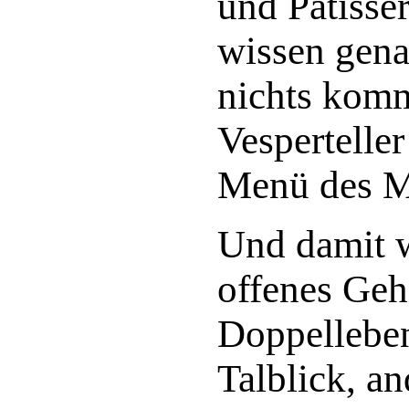
und Patisse
wissen genau
nichts komm
Vesperteller
Menü des M
Und damit w
offenes Geh
Doppelleben
Talblick, a