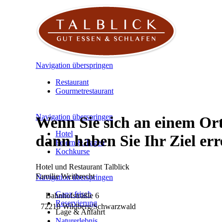
Navigation überspringen
Restaurant
Gourmetrestaurant
Navigation überspringen
Wenn Sie sich an einem Or
Hotel
dann haben Sie Ihr Ziel err
Feiern & Tagen
Kochkurse
Hotel und Restaurant Talblick
Familie Weitbrecht
Navigation überspringen
Ganz frisch
Bahnhofsträßle 6
Reservierung
72218 Wildberg/Schwarzwald
Lage & Anfahrt
Naturerlebnis