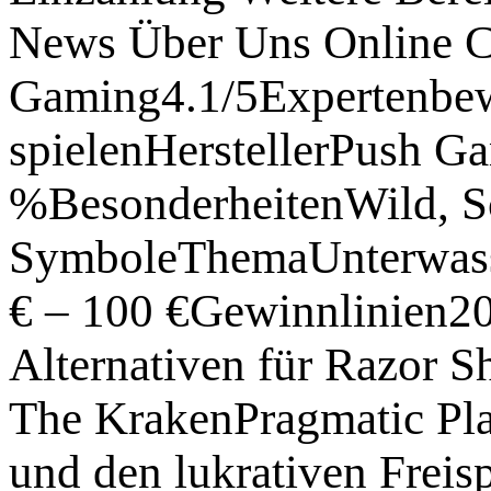
News Über Uns Online C
Gaming4.1/5Expertenbew
spielenHerstellerPush 
%BesonderheitenWild, Sc
SymboleThemaUnterwasse
€ – 100 €Gewinnlinien20
Alternativen für Razor S
The KrakenPragmatic Pla
und den lukrativen Freisp