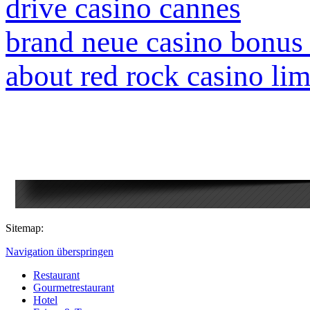
drive casino cannes
brand neue casino bonus
about red rock casino lim
Sitemap:
Navigation überspringen
Restaurant
Gourmetrestaurant
Hotel