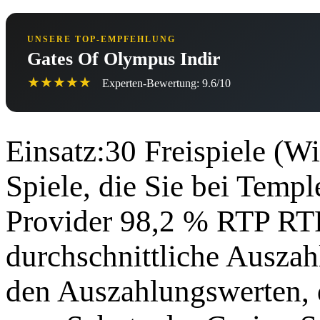
UNSERE TOP-EMPFEHLUNG
Gates Of Olympus Indir
★★★★★
Experten-Bewertung: 9.6/10
Einsatz:30 Freispiele (W
Spiele, die Sie bei Temp
Provider 98,2 % RTP RTP 
durchschnittliche Auszah
den Auszahlungswerten, 