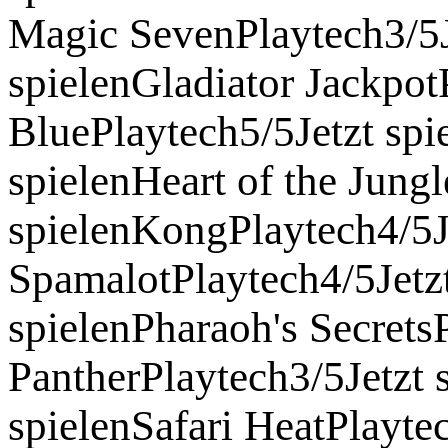
Magic SevenPlaytech3/5Je
spielenGladiator Jackpot
BluePlaytech5/5Jetzt spi
spielenHeart of the Jungl
spielenKongPlaytech4/5J
SpamalotPlaytech4/5Jetz
spielenPharaoh's Secrets
PantherPlaytech3/5Jetzt 
spielenSafari HeatPlayte