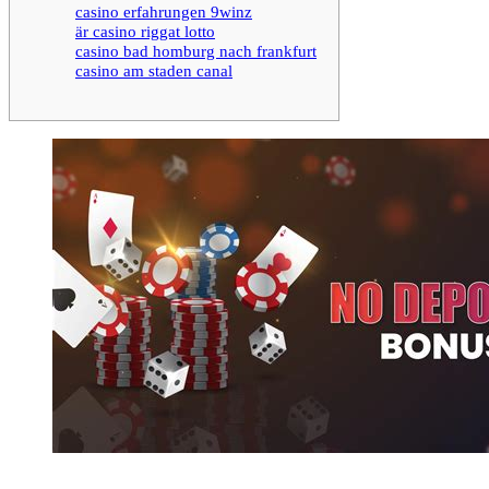
casino erfahrungen 9winz
är casino riggat lotto
casino bad homburg nach frankfurt
casino am staden canal