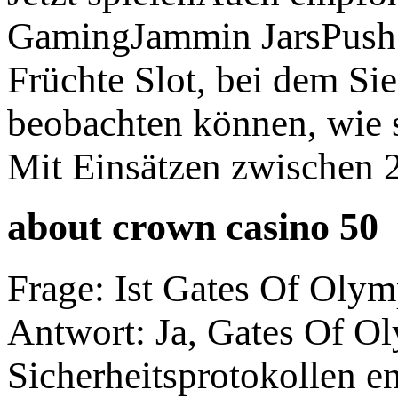
GamingJammin JarsPush G
Früchte Slot, bei dem Si
beobachten können, wie s
Mit Einsätzen zwischen 
about crown casino 50
Frage: Ist Gates Of Olymp
Antwort: Ja, Gates Of Ol
Sicherheitsprotokollen en