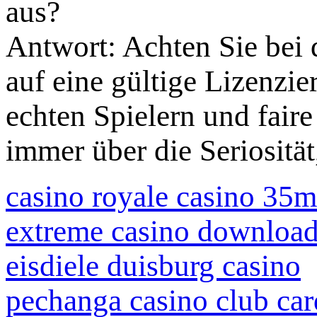
aus?
Antwort: Achten Sie bei
auf eine gültige Lizenzie
echten Spielern und fair
immer über die Seriosität,
casino royale casino 35
extreme casino downloa
eisdiele duisburg casino
pechanga casino club car