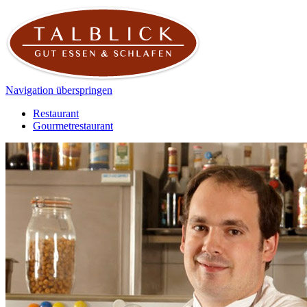
Navigation überspringen
Restaurant
Gourmetrestaurant
Navigation überspringen
Hotel
Feiern & Tagen
Kochkurse
Navigation überspringen
Ganz frisch
Reservierung
Lage & Anfahrt
Naturerlebnis