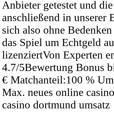
Anbieter getestet und di
anschließend in unserer 
sich also ohne Bedenken 
das Spiel um Echtgeld au
lizenziertVon Experte
4.7/5Bewertung Bonus b
€ Matchanteil:100 % Um
Max. neues online casin
casino dortmund umsatz