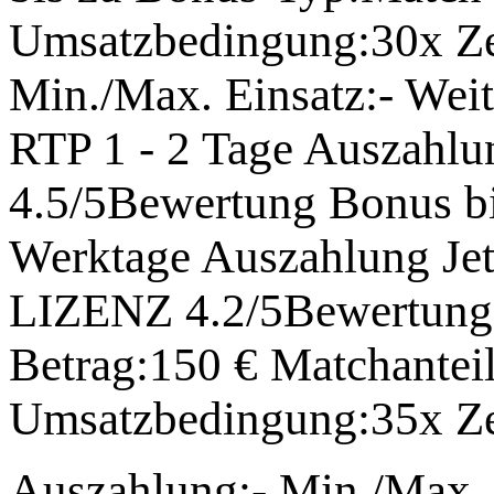
Umsatzbedingung:30x Ze
Min./Max. Einsatz:- Weit
RTP 1 - 2 Tage Auszahlu
4.5/5Bewertung Bonus bi
Werktage Auszahlung Jet
LIZENZ 4.2/5Bewertung
Betrag:150 € Matchantei
Umsatzbedingung:35x Ze
Auszahlung:- Min./Max. 