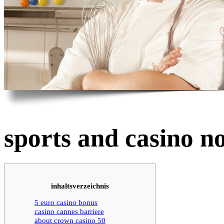
Presse
Kontakt
sports and casino n
inhaltsverzeichnis
5 euro casino bonus
casino cannes barriere
about crown casino 50