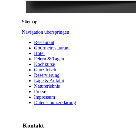
Sitemap:
Navigation überspringen
Restaurant
Gourmetrestaurant
Hotel
Feiern & Tagen
Kochkurse
Ganz frisch
Reservierung
Lage & Anfahrt
Naturerlebnis
Presse
Impressum
Datenschutzerklärung
Kontakt