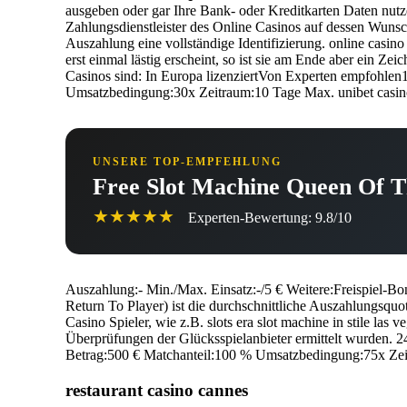
ausgeben oder gar Ihre Bank- oder Kreditkarten Daten nutz
Zahlungsdienstleister des Online Casinos auf dessen Wunsch
Auszahlung eine vollständige Identifizierung. online casin
erst einmal lästig erscheint, so ist sie am Ende aber ein Z
Casinos sind: In Europa lizenziertVon Experten empfoh
Umsatzbedingung:30x Zeitraum:10 Tage Max. unibet casino
UNSERE TOP-EMPFEHLUNG
Free Slot Machine Queen Of T
★★★★★
Experten-Bewertung: 9.8/10
Auszahlung:- Min./Max. Einsatz:-/5 € Weitere:Freispiel-Bo
Return To Player) ist die durchschnittliche Auszahlungsqu
Casino Spieler, wie z.B. slots era slot machine in stile l
Überprüfungen der Glücksspielanbieter ermittelt wurden
Betrag:500 € Matchanteil:100 % Umsatzbedingung:75x Zeit
restaurant casino cannes