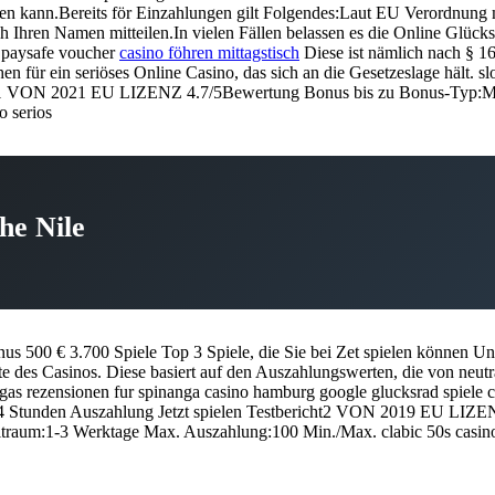
en kann.Bereits för Einzahlungen gilt Folgendes:Laut EU Verordnung m
 Ihren Namen mitteilen.In vielen Fällen belassen es die Online Glückssp
o paysafe voucher
casino föhren mittagstisch
Diese ist nämlich nach § 1
eichen für ein seriöses Online Casino, das sich an die Gesetzeslage hält
len1 VON 2021 EU LIZENZ 4.7/5Bewertung Bonus bis zu Bonus-Typ:M
 serios
he Nile
nus 500 € 3.700 Spiele Top 3 Spiele, die Sie bei Zet spielen können U
ote des Casinos. Diese basiert auf den Auszahlungswerten, die von neu
as vegas rezensionen fur spinanga casino hamburg google glucksrad spie
. 24 Stunden Auszahlung Jetzt spielen Testbericht2 VON 2019 EU LI
raum:1-3 Werktage Max. Auszahlung:100 Min./Max. clabic 50s casino 