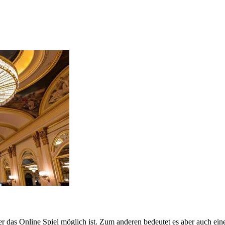
 das Online Spiel möglich ist. Zum anderen bedeutet es aber auch einen