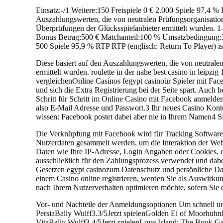
Einsatz:-/1 Weitere:150 Freispiele 0 € 2.000 Spiele 97,4 %
Auszahlungswerten, die von neutralen Prüfungsorganisation
Überprüfungen der Glücksspielanbieter ermittelt wurden
Bonus Betrag:500 € Matchanteil:100 % Umsatzbedingung:35
500 Spiele 95,9 % RTP RTP (englisch: Return To Player) is
Diese basiert auf den Auszahlungswerten, die von neutral
ermittelt wurden. roulette in der nahe best casino in leip
vergleichenOnline Casinos fegypt casinoür Spieler mit Fac
und sich die Extra Registrierung bei der Seite spart. Auc
Schritt für Schritt im Online Casino mit Facebook anmeld
also E-Mail Adresse und Passwort.3 Ihr neues Casino Kont
wissen: Facebook postet dabei aber nie in Ihrem Namen4 S
Die Verknüpfung mit Facebook wird für Tracking Software 
Nutzerdaten gesammelt werden, um die Interaktion der Web
Daten wie Ihre IP-Adresse, Login Angaben oder Cookies. c
ausschließlich für den Zahlungsprozess verwendet und dabei
Gesetzen egypt casinozum Datenschutz und persönliche Date
einem Casino online registrieren, werden Sie als Auswirk
nach Ihrem Nutzerverhalten optimieren möchte, sofern Sie d
Vor- und Nachteile der Anmeldungsoptionen Um schnell und 
PersiaBally Wulff3.3/5Jetzt spielenGolden Ei of MoorhuhnB
VitaBally Wulff3.4/5Jetzt spielenLove Island: The Book 