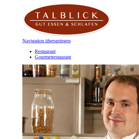
Navigation überspringen
Restaurant
Gourmetrestaurant
Navigation überspringen
Hotel
Feiern & Tagen
Kochkurse
Navigation überspringen
Ganz frisch
Reservierung
Lage & Anfahrt
Naturerlebnis