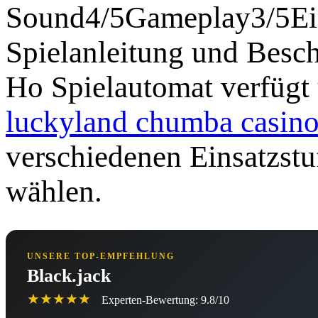
Sound4/5Gameplay3/5Eins
Spielanleitung und Besch
Ho Spielautomat verfügt
luckyland chumba casin
verschiedenen Einsatzst
wählen.
UNSERE TOP-EMPFEHLUNG
Black.jack
★★★★★
Experten-Bewertung: 9.8/10