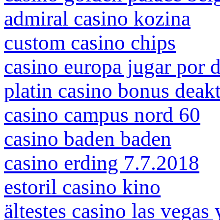
admiral casino kozina
custom casino chips
casino europa jugar por 
platin casino bonus deakt
casino campus nord 60
casino baden baden
casino erding 7.7.2018
estoril casino kino
ältestes casino las vegas