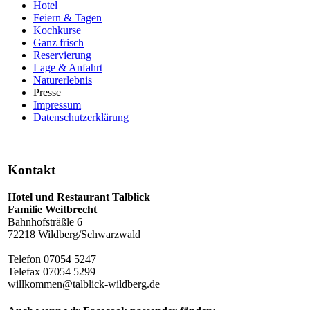
Hotel
Feiern & Tagen
Kochkurse
Ganz frisch
Reservierung
Lage & Anfahrt
Naturerlebnis
Presse
Impressum
Datenschutzerklärung
Kontakt
Hotel und Restaurant Talblick
Familie Weitbrecht
Bahnhofsträßle 6
72218 Wildberg/Schwarzwald
Telefon 07054 5247
Telefax 07054 5299
willkommen@talblick-wildberg.de