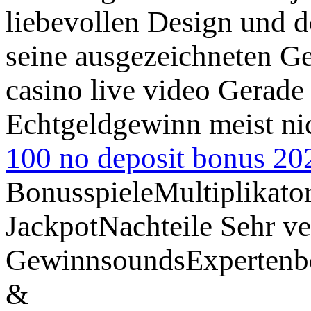
liebevollen Design und de
seine ausgezeichneten Ge
casino live video Gerade
Echtgeldgewinn meist nic
100 no deposit bonus 20
BonusspieleMultiplikato
JackpotNachteile Sehr ve
GewinnsoundsExpertenb
&