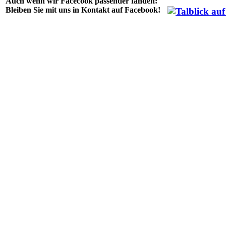
Auch wenn wir Facecook passender fänden:
Bleiben Sie mit uns in Kontakt auf Facebook!