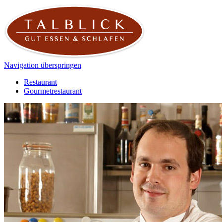
Navigation überspringen
Restaurant
Gourmetrestaurant
Navigation überspringen
Hotel
Feiern & Tagen
Kochkurse
Navigation überspringen
Ganz frisch
Reservierung
Lage & Anfahrt
Naturerlebnis