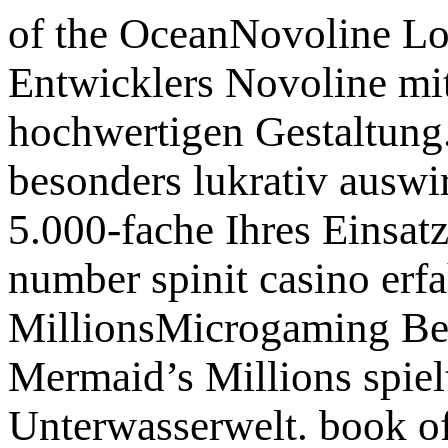
of the OceanNovoline Lor
Entwicklers Novoline mit
hochwertigen Gestaltung.
besonders lukrativ auswi
5.000-fache Ihres Einsat
number spinit casino erf
MillionsMicrogaming Be
Mermaid’s Millions spielt
Unterwasserwelt. book of 