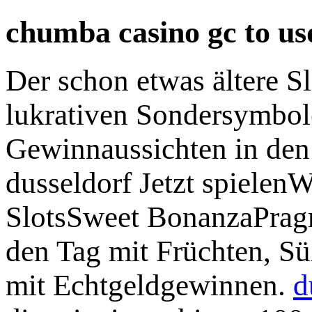
chumba casino gc to us
Der schon etwas ältere S
lukrativen Sondersymbole,
Gewinnaussichten in den 
dusseldorf Jetzt spielen
SlotsSweet BonanzaPragm
den Tag mit Früchten, Sü
mit Echtgeldgewinnen.
d