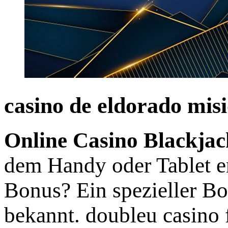
casino de eldorado mis
Online Casino Blackjac
dem Handy oder Tablet er
Bonus? Ein spezieller Bon
bekannt. doubleu casino f