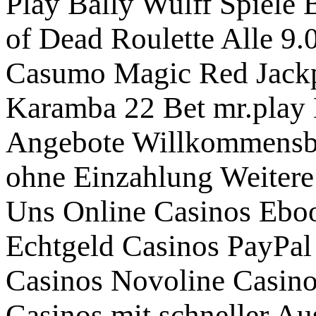
Play Bally Wulff Spiele
of Dead Roulette Alle 9.
Casumo Magic Red Jackp
Karamba 22 Bet mr.play 
Angebote Willkommensbo
ohne Einzahlung Weitere
Uns Online Casinos Eb
Echtgeld Casinos PayPal
Casinos Novoline Casino
Casinos mit schneller A