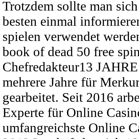
Trotzdem sollte man sic
besten einmal informiere
spielen verwendet werde
book of dead 50 free spi
Chefredakteur13 JAHR
mehrere Jahre für Merkur
gearbeitet. Seit 2016 arbe
Experte für Online Casin
umfangreichste Online Ca