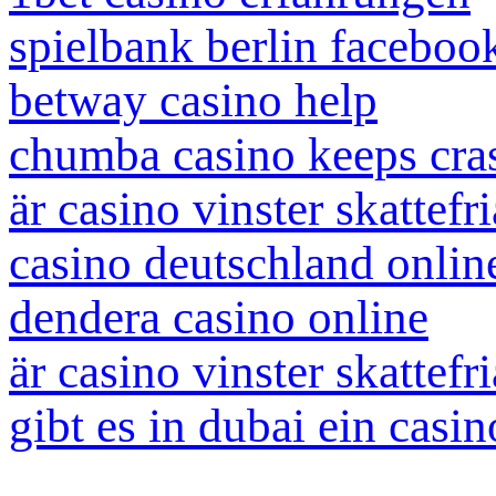
spielbank berlin faceboo
betway casino help
chumba casino keeps cra
är casino vinster skattefr
casino deutschland online
dendera casino online
är casino vinster skattefr
gibt es in dubai ein casin