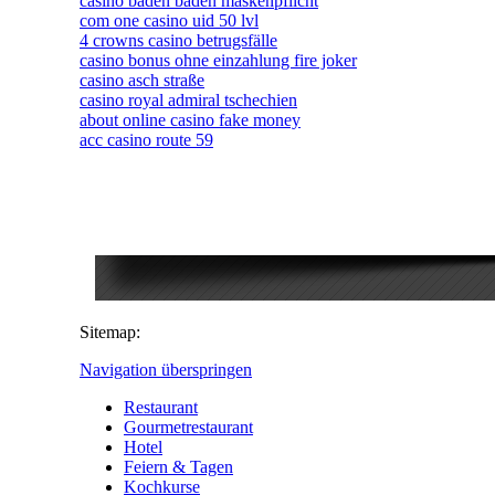
casino baden baden maskenpflicht
com one casino uid 50 lvl
4 crowns casino betrugsfälle
casino bonus ohne einzahlung fire joker
casino asch straße
casino royal admiral tschechien
about online casino fake money
acc casino route 59
Sitemap:
Navigation überspringen
Restaurant
Gourmetrestaurant
Hotel
Feiern & Tagen
Kochkurse