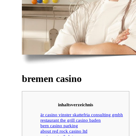
Presse
Kontakt
bremen casino
inhaltsverzeichnis
är casino vinster skattefria consulting gmbh
restaurant the grill casino baden
bern casino parking
about red rock casino ltd