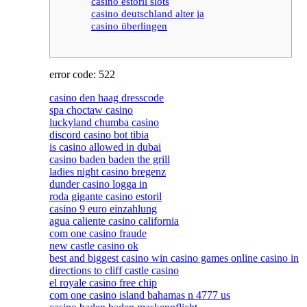
casino estoril slots
casino deutschland alter ja
casino überlingen
error code: 522
casino den haag dresscode
spa choctaw casino
luckyland chumba casino
discord casino bot tibia
is casino allowed in dubai
casino baden baden the grill
ladies night casino bregenz
dunder casino logga in
roda gigante casino estoril
casino 9 euro einzahlung
agua caliente casino california
com one casino fraude
new castle casino ok
best and biggest casino win casino games online casino in
directions to cliff castle casino
el royale casino free chip
com one casino island bahamas n 4777 us