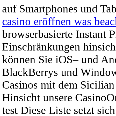
auf Smartphones und Tab
casino eröffnen was beac
browserbasierte Instant P
Einschränkungen hinsicht
können Sie iOS– und An
BlackBerrys und Windows
Casinos mit dem Sicilian
Hinsicht unsere CasinoOnl
test Diese Liste setzt si