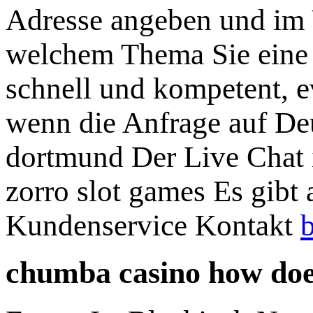
Adresse angeben und im 
welchem Thema Sie eine 
schnell und kompetent, ev
wenn die Anfrage auf Deu
dortmund Der Live Chat i
zorro slot games Es gibt
Kundenservice Kontakt
b
chumba casino how doe