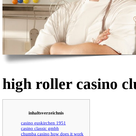
Presse
Kontakt
high roller casino c
inhaltsverzeichnis
casino euskirchen 1951
casino classic gmbh
chumba casino how does it work