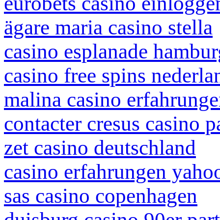
eurobets casino einlogge
ägare maria casino stella
casino esplanade hambur
casino free spins nederla
malina casino erfahrung
contacter cresus casino p
zet casino deutschland
casino erfahrungen yaho
sas casino copenhagen
duisburg casino 90er par