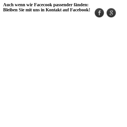
Auch wenn wir Facecook passender fänden:
Bleiben Sie mit uns in Kontakt auf Facebook!