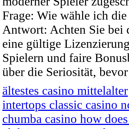
moderner Spieler zugesch
Frage: Wie wähle ich die
Antwort: Achten Sie bei
eine gültige Lizenzierun
Spielern und faire Bonu
über die Seriosität, bevor
ältestes casino mittelalter
intertops classic casino 
chumba casino how does 