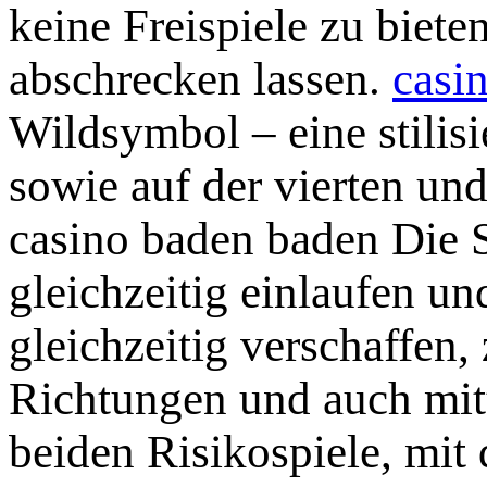
keine Freispiele zu bieten
abschrecken lassen.
casi
Wildsymbol – eine stilisi
sowie auf der vierten und
casino baden baden Die S
gleichzeitig einlaufen u
gleichzeitig verschaffen
Richtungen und auch mitt
beiden Risikospiele, mit