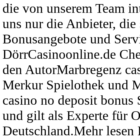
die von unserem Team int
uns nur die Anbieter, die
Bonusangebote und Serv
DörrCasinoonline.de 
den AutorMarbregenz cas
Merkur Spielothek und Mer
casino no deposit bonus S
und gilt als Experte für 
Deutschland.Mehr lesen 