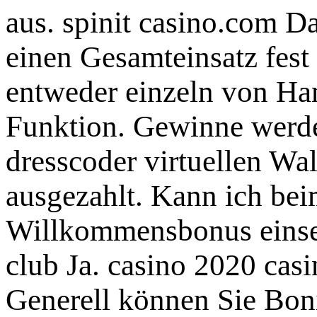
aus. spinit casino.com Das
einen Gesamteinsatz fest
entweder einzeln von Ha
Funktion. Gewinne werde
dresscoder virtuellen Wa
ausgezahlt. Kann ich bei
Willkommensbonus einset
club Ja. casino 2020 casi
Generell können Sie Bon