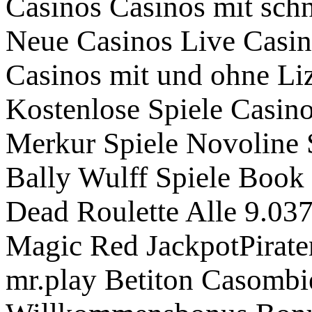
Casinos Casinos mit sch
Neue Casinos Live Casin
Casinos mit und ohne Li
Kostenlose Spiele Casin
Merkur Spiele Novoline S
Bally Wulff Spiele Book
Dead Roulette Alle 9.03
Magic Red JackpotPirat
mr.play Betiton Casombi