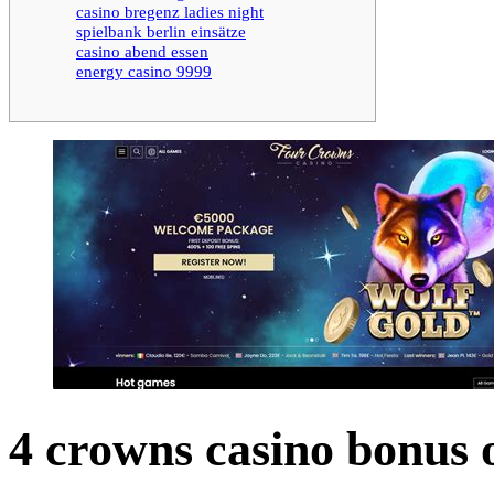
casino bregenz ladies night
spielbank berlin einsätze
casino abend essen
energy casino 9999
4 crowns casino bonus 