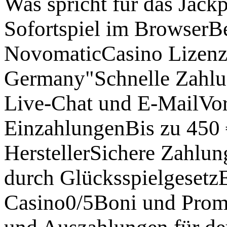
Was spricht für das Jack
Sofortspiel im BrowserB
NovomaticCasino Lizenz 
Germany"Schnelle Zahlun
Live-Chat und E-MailVort
EinzahlungenBis zu 450
HerstellerSichere Zahlu
durch Glücksspielgesetz
Casino0/5Boni und Prom