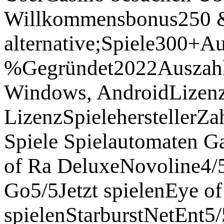
Willkommensbonus250 &e
alternative;Spiele300+A
%Gegründet2022Auszahl
Windows, AndroidLizenz
LizenzSpieleherstellerZ
Spiele Spielautomaten Ga
of Ra DeluxeNovoline4/5
Go5/5Jetzt spielenEye o
spielenStarburstNetEnt5/