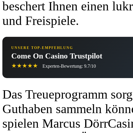
beschert Ihnen einen lu
und Freispiele.
UNSERE TOP-EMPFEHLUNG
Come On Casino Trustpilot
★★★★★
Experten-Bewertung: 9.7/10
Das Treueprogramm sorgt d
Guthaben sammeln könne
spielen Marcus DörrCas