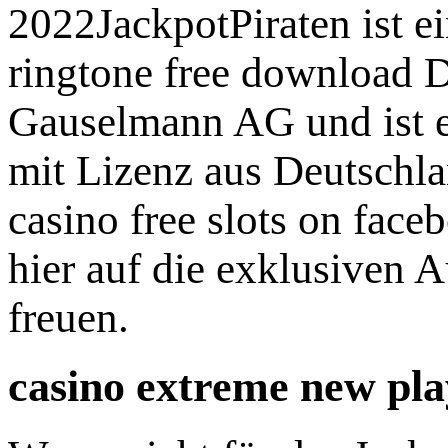
2022JackpotPiraten ist e
ringtone free download 
Gauselmann AG und ist ei
mit Lizenz aus Deutschl
casino free slots on face
hier auf die exklusiven
freuen.
casino extreme new pla